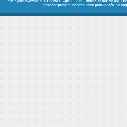
Sve cijene iskazane su u Eurima i uključuju PDV. Trudimo se dati što bolji i toč
potrebno provjeriti na stranicama proizvođača. Ne odg