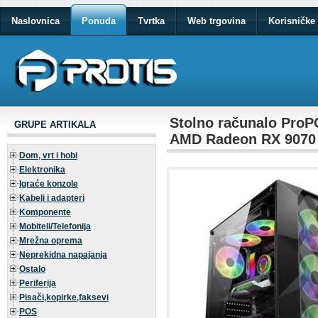
Naslovnica
Ponuda
Tvrtka
Web trgovina
Korisničke 
Stolno računalo ProP
GRUPE ARTIKALA
AMD Radeon RX 9070 
Dom, vrt i hobi
Elektronika
Igraće konzole
Kabeli i adapteri
Komponente
Mobiteli/Telefonija
Mrežna oprema
Neprekidna napajanja
Ostalo
Periferija
Pisači,kopirke,faksevi
POS