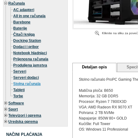
Računala
AC adapteri
All in one računala
Barebone
Baterije
Kliknite na sliku za pove
Čitači knjiga
Docking Station
Dodaci i pribor
Notebook hladnjaci
Prijenosna računala
Produljena jamstva
Detaljan opis
Specif
Serveri
Serveri dodaci
Stolno računalo ProPC Gaming Th
Stolna računala
Tableti
Matična ploča: B650
Torbe
Memorija: 32 GB DDR5
Procesor: Ryzen 7 7800X3D
Software
VGA: AMD Radeon RX 9070 XT
Sport
Pohrana: 2 TB NVMe
Televizori i oprema
Napajanje: 850W 80+ GOLD
Uredska oprema
Kućište: Full Tower
OS: Windows 11 Professional
NAČINI PLAĆANJA