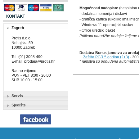
Mogućnosti nadoplate
(besplatna u
- dodatna memorija i diskovi
KONTAKT
- grafička kartica (ukoliko ima integ
- Windows 11 operacijski sustav
Zagreb
- Office uredski paket
Prilikom narudžbe dodajte željene a
Protis d.o.o.
Nehajska 59
10000 Zagreb
Dodatna Bonus jamstva za uređaj 
Tel: (01) 3098-490
Zaštita PGR 5 godina (2+3)
- 300
E-mail:
prodaja@protis.hr
* jamstva su ponuđena automatizira
Radno vrijeme:
PON - PET 8:00 - 20:00
SUB 10:00 - 15:00
Servis
Sjedište