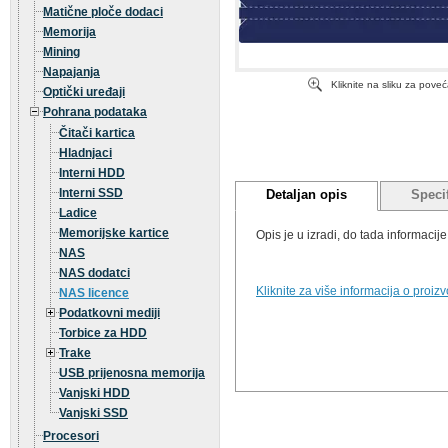
Matične ploče dodaci
Memorija
Mining
Napajanja
Kliknite na sliku za pove
Optički uređaji
Pohrana podataka
Čitači kartica
Hladnjaci
Interni HDD
Interni SSD
Detaljan opis
Specif
Ladice
Memorijske kartice
Opis je u izradi, do tada informaci
NAS
NAS dodatci
Kliknite za više informacija o proiz
NAS licence
Podatkovni mediji
Torbice za HDD
Trake
USB prijenosna memorija
Vanjski HDD
Vanjski SSD
Procesori