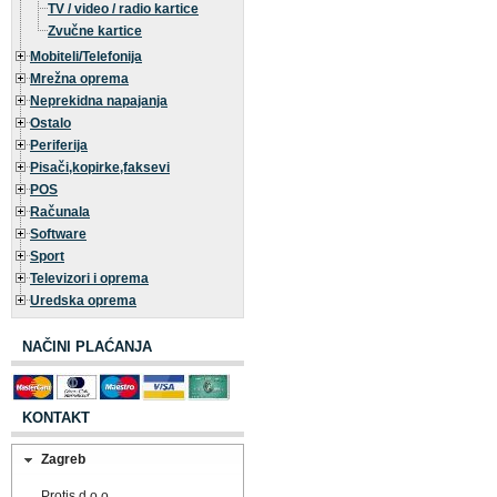
TV / video / radio kartice
Zvučne kartice
Mobiteli/Telefonija
Mrežna oprema
Neprekidna napajanja
Ostalo
Periferija
Pisači,kopirke,faksevi
POS
Računala
Software
Sport
Televizori i oprema
Uredska oprema
NAČINI PLAĆANJA
KONTAKT
Zagreb
Protis d.o.o.