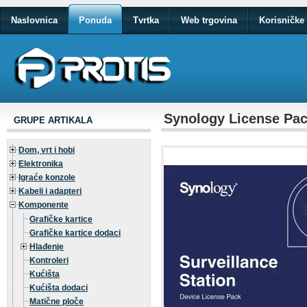
Naslovnica
Ponuda
Tvrtka
Web trgovina
Korisničke 
Synology License Pac
GRUPE ARTIKALA
Dom, vrt i hobi
Elektronika
Igraće konzole
Kabeli i adapteri
Komponente
Grafičke kartice
Grafičke kartice dodaci
Hlađenje
Kontroleri
Kućišta
Kućišta dodaci
Matične ploče