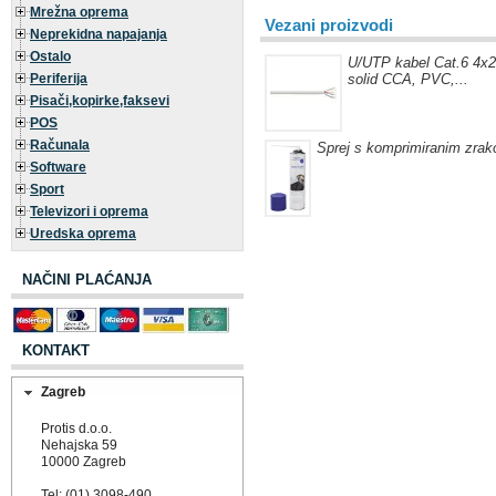
Mrežna oprema
Vezani proizvodi
Neprekidna napajanja
Ostalo
U/UTP kabel Cat.6 4
Periferija
solid CCA, PVC,...
Pisači,kopirke,faksevi
POS
Računala
Sprej s komprimiranim zra
Software
Sport
Televizori i oprema
Uredska oprema
NAČINI PLAĆANJA
KONTAKT
Zagreb
Protis d.o.o.
Nehajska 59
10000 Zagreb
Tel: (01) 3098-490