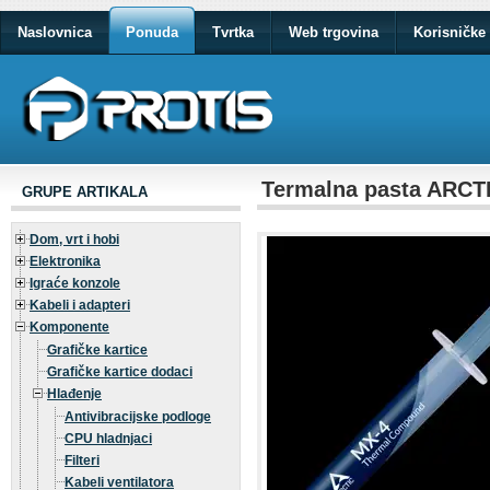
Naslovnica
Ponuda
Tvrtka
Web trgovina
Korisničke 
Termalna pasta ARC
GRUPE ARTIKALA
Dom, vrt i hobi
Elektronika
Igraće konzole
Kabeli i adapteri
Komponente
Grafičke kartice
Grafičke kartice dodaci
Hlađenje
Antivibracijske podloge
CPU hladnjaci
Filteri
Kabeli ventilatora