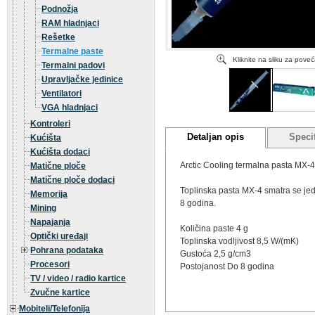
Podnožja
RAM hladnjaci
Rešetke
Termalne paste
Kliknite na sliku za pove
Termalni padovi
Upravljačke jedinice
Ventilatori
VGA hladnjaci
Kontroleri
Detaljan opis
Specif
Kućišta
Kućišta dodaci
Arctic Cooling termalna pasta MX
Matične ploče
Matične ploče dodaci
Toplinska pasta MX-4 smatra se jedn
Memorija
8 godina.
Mining
Napajanja
Količina paste 4 g
Optički uređaji
Toplinska vodljivost 8,5 W/(mK)
Pohrana podataka
Gustoća 2,5 g/cm3
Procesori
Postojanost Do 8 godina
TV / video / radio kartice
Zvučne kartice
Mobiteli/Telefonija