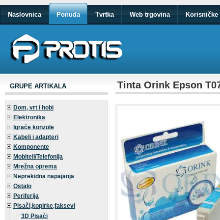
Naslovnica
Ponuda
Tvrtka
Web trgovina
Korisničke 
Tinta Orink Epson T0
GRUPE ARTIKALA
Dom, vrt i hobi
Elektronika
Igraće konzole
Kabeli i adapteri
Komponente
Mobiteli/Telefonija
Mrežna oprema
Neprekidna napajanja
Ostalo
Periferija
Pisači,kopirke,faksevi
3D Pisači