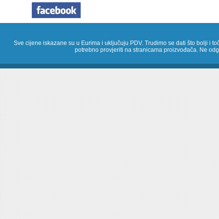
Sve cijene iskazane su u Eurima i uključuju PDV. Trudimo se dati što bolji i toč
potrebno provjeriti na stranicama proizvođača. Ne odg