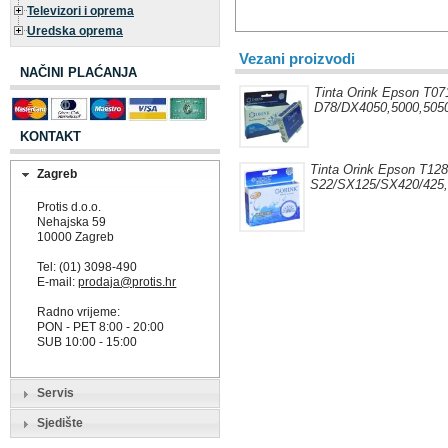
Televizori i oprema
Uredska oprema
Vezani proizvodi
NAČINI PLAĆANJA
Tinta Orink Epson T07
D78/DX4050,5000,5050
KONTAKT
Tinta Orink Epson T128
Zagreb
S22/SX125/SX420/425,
Protis d.o.o.
Nehajska 59
10000 Zagreb
Tel: (01) 3098-490
E-mail:
prodaja@protis.hr
Radno vrijeme:
PON - PET 8:00 - 20:00
SUB 10:00 - 15:00
Servis
Sjedište