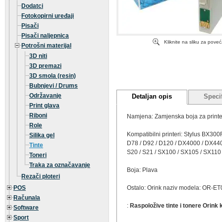
Dodatci
Fotokopirni uređaji
Pisači
Pisači naljepnica
Kliknite na sliku za pove
Potrošni materijal
3D niti
3D premazi
3D smola (resin)
Bubnjevi / Drums
Održavanje
Detaljan opis
Specif
Print glava
Riboni
Namjena: Zamjenska boja za printe
Role
Kompatibilni printeri: Stylus BX
Silika gel
D78 / D92 / D120 / DX4000 / DX44
Tinte
S20 / S21 / SX100 / SX105 / SX110
Toneri
Traka za označavanje
Boja: Plava
Rezači ploteri
POS
Ostalo: Orink naziv modela: OR-E
Računala
:
Raspoložive tinte i tonere Orink
Software
Sport