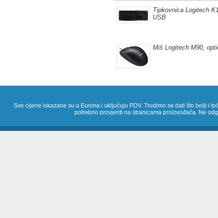
Tipkovnica Logitech K
USB
Miš Logitech M90, opti
Sve cijene iskazane su u Eurima i uključuju PDV. Trudimo se dati što bolji i toč
potrebno provjeriti na stranicama proizvođača. Ne odg