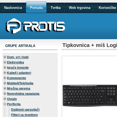
Naslovnica
Ponuda
Tvrtka
Web trgovina
Korisničke 
Tipkovnica + miš Log
GRUPE ARTIKALA
Dom, vrt i hobi
Elektronika
Igraće konzole
Kabeli i adapteri
Komponente
Mobiteli/Telefonija
Mrežna oprema
Neprekidna napajanja
Ostalo
Periferija
Daljinski upravljači
Filteri za monitore