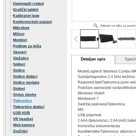
Gamepadi i volani
Grafički tableti
Kalibratori boje
Konferencijski sustavi
Kliknite na sliku za pove
Mikrofoni
Miševi
Monitori
Podloge za miša
Skeneri
Slušalice
Detaljan opis
Specif
Spliteri
Stolice
ModelLogitech Wireless Combo M
Stolice dodaci
SučeljeNapredno 2.4 GHz bežično 
Raspored tipkiTipkovnica pune velič
Stolice navlake
Podržani operacijski sustaviWind
Stolovi
Windows Vista®
Stylus olovke
Windows® 7
Tipkovnice
Sadržaj pakiranjaTipkovnica
Tipkovnice dodaci
Miš
USB HUB
USB prijemnik
VR headset
2 AAA (tipkovnica) i 2 AA (miš) bater
Web kamere
Korisnička dokumentacija
Zvučnici
KarakteristikeTipkovnica: otporna 