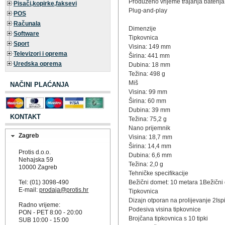
Produženo vrijeme trajanja baterija
Pisači,kopirke,faksevi
Plug-and-play
POS
Računala
Dimenzije
Software
Tipkovnica
Sport
Visina: 149 mm
Televizori i oprema
Širina: 441 mm
Uredska oprema
Dubina: 18 mm
Težina: 498 g
Miš
NAČINI PLAĆANJA
Visina: 99 mm
Širina: 60 mm
Dubina: 39 mm
KONTAKT
Težina: 75,2 g
Nano prijemnik
Zagreb
Visina: 18,7 mm
Širina: 14,4 mm
Protis d.o.o.
Dubina: 6,6 mm
Nehajska 59
Težina: 2,0 g
10000 Zagreb
Tehničke specifikacije
Tel: (01) 3098-490
Bežični domet: 10 metara 1Bežični d
E-mail:
prodaja@protis.hr
Tipkovnica
Dizajn otporan na prolijevanje 2Isp
Radno vrijeme:
Podesiva visina tipkovnice
PON - PET 8:00 - 20:00
Brojčana tipkovnica s 10 tipki
SUB 10:00 - 15:00