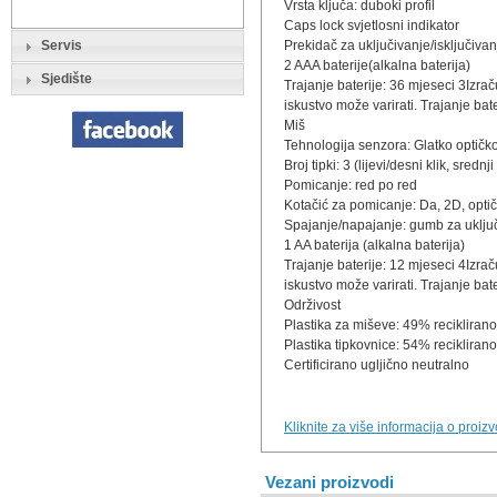
Vrsta ključa: duboki profil
Caps lock svjetlosni indikator
Servis
Prekidač za uključivanje/isključivan
2 AAA baterije(alkalna baterija)
Sjedište
Trajanje baterije: 36 mjeseci 3Izrač
iskustvo može varirati. Trajanje bat
Miš
Tehnologija senzora: Glatko optičk
Broj tipki: 3 (lijevi/desni klik, srednji 
Pomicanje: red po red
Kotačić za pomicanje: Da, 2D, optič
Spajanje/napajanje: gumb za uključ
1 AA baterija (alkalna baterija)
Trajanje baterije: 12 mjeseci 4Izrač
iskustvo može varirati. Trajanje bat
Održivost
Plastika za miševe: 49% reciklirano
Plastika tipkovnice: 54% recikliran
Certificirano ugljično neutralno
Kliknite za više informacija o proiz
Vezani proizvodi