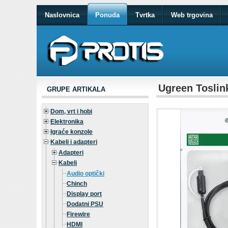
Naslovnica
Ponuda
Tvrtka
Web trgovina
Ugreen Toslink
GRUPE ARTIKALA
Dom, vrt i hobi
Elektronika
Igraće konzole
Kabeli i adapteri
Adapteri
Kabeli
Audio optički
Chinch
Display port
Dodatni PSU
Firewire
HDMI