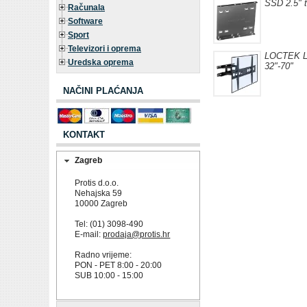
SSD 2.5" t
Računala
Software
Sport
Televizori i oprema
LOCTEK 
Uredska oprema
32"-70"
NAČINI PLAĆANJA
KONTAKT
Zagreb
Protis d.o.o.
Nehajska 59
10000 Zagreb
Tel: (01) 3098-490
E-mail:
prodaja@protis.hr
Radno vrijeme:
PON - PET 8:00 - 20:00
SUB 10:00 - 15:00