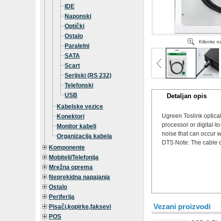
IDE
Naponski
Optički
Ostalo
Kliknite 
Paralelni
SATA
Scart
Serijski (RS 232)
Telefonski
USB
Detaljan opis
Kabelske vezice
Ugreen Toslink optical
Konektori
processor or digital-
Monitor kabeli
noise that can occur w
Organizacija kabela
DTS Note: The cable d
Komponente
Mobiteli/Telefonija
Mrežna oprema
Neprekidna napajanja
Ostalo
Periferija
Vezani proizvodi
Pisači,kopirke,faksevi
POS