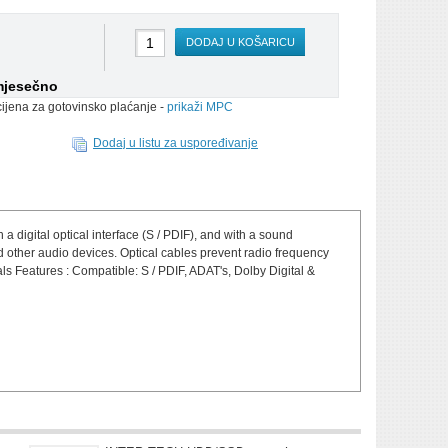
DODAJ U KOŠARICU
mjesečno
cijena za gotovinsko plaćanje -
prikaži MPC
Dodaj u listu za uspoređivanje
a digital optical interface (S / PDIF), and with a sound
 other audio devices. Optical cables prevent radio frequency
als Features : Compatible: S / PDIF, ADAT's, Dolby Digital &