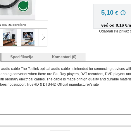
5,10
€
već od 0,16 €/
na sliku za povećanje
Odabrali ste prikaz 
Specifikacija
Komentari (0)
 audio cable The Toslink optical audio cable is intended for connecting devices with 
to-analog converter when there are Blu-Ray players, DAT recorders, DVD players and
ith ordinary electrical cables. The cable is made of high quality and durable materi
oes not support TrueHD & DTS-HD Official manufacturer's site