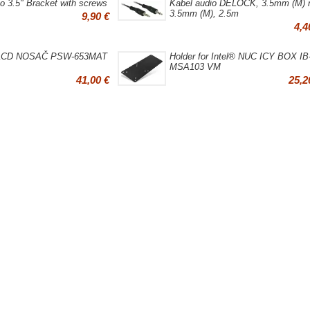
o 3.5" Bracket with screws
Kabel audio DELOCK, 3.5mm (M) 
3.5mm (M), 2.5m
9,90 €
4,4
LCD NOSAČ PSW-653MAT
Holder for Intel® NUC ICY BOX IB
MSA103 VM
41,00 €
25,2