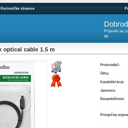
Korisničke stranice
P
Dobrodo
Prijavite se 
se
.
 optical cable 1.5 m
Proizvođač:
Šifra:
Kataloški broj:
Jamstvo:
Raspoloživost:
Prosječna ocjen