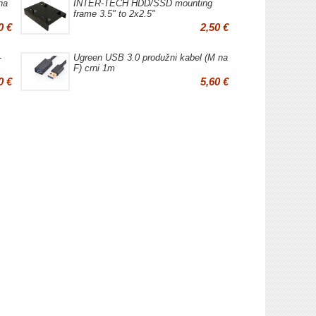
na
INTER-TECH HDD/SSD mounting
frame 3.5" to 2x2.5"
0 €
2,50 €
-
Ugreen USB 3.0 produžni kabel (M na
F) crni 1m
0 €
5,60 €