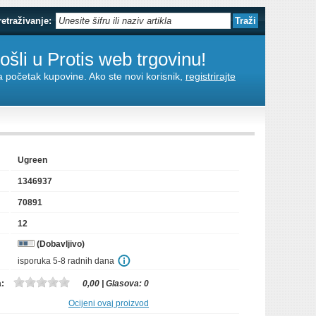
retraživanje:
šli u Protis web trgovinu!
za početak kupovine. Ako ste novi korisnik,
registrirajte
Ugreen
1346937
70891
12
(Dobavljivo)
isporuka 5-8 radnih dana
a:
0,00
| Glasova:
0
Ocijeni ovaj proizvod