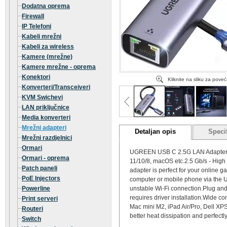
Dodatna oprema
Firewall
IP Telefoni
Kabeli mrežni
Kabeli za wireless
Kamere (mrežne)
Kamere mrežne - oprema
Konektori
Kliknite na sliku za pove
Konverteri/Transceiveri
KVM Swichevi
LAN priključnice
Media konverteri
Mrežni adapteri
Detaljan opis
Specif
Mrežni razdjelnici
Ormari
UGREEN USB C 2.5G LAN Adapter RJ
Ormari - oprema
11/10/8, macOS etc.2.5 Gb/s - High
Patch paneli
adapter is perfect for your online
PoE Injectors
computer or mobile phone via the US
Powerline
unstable Wi-Fi connection.Plug an
requires driver installation.Wide c
Print serveri
Mac mini M2, iPad Air/Pro, Dell X
Routeri
better heat dissipation and perfectl
Switch