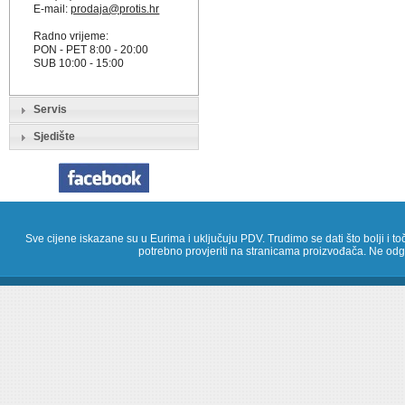
E-mail:
prodaja@protis.hr
Radno vrijeme:
PON - PET 8:00 - 20:00
SUB 10:00 - 15:00
Servis
Sjedište
Sve cijene iskazane su u Eurima i uključuju PDV. Trudimo se dati što bolji i toč
potrebno provjeriti na stranicama proizvođača. Ne odg