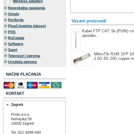
Wireless adapteri
Neprekidna napajanja
Ostalo
Periferija
Vezani proizvodi
Pisači,kopirke,faksevi
Kabel FTP CAT. 5e (PUNI) crn
POS
uporabu...
Računala
Software
Sport
MikroTIk RJ45 SFP 10
Televizori i oprema
2.5G 5G 10G copper m
Uredska oprema
NAČINI PLAĆANJA
KONTAKT
Zagreb
Protis d.o.o.
Nehajska 59
10000 Zagreb
Tel: (01) 3098-490