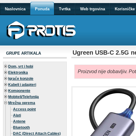
Naslovnica
Ponuda
Tvrtka
Web trgovina
Korisničke 
Ugreen USB-C 2.5G n
GRUPE ARTIKALA
Dom, vrt i hobi
Proizvod nije dobavljiv. Po
Elektronika
Igraće konzole
Kabeli i adapteri
Komponente
Mobiteli/Telefonija
Mrežna oprema
Access point
Alati
Antene
Bluetooth
DAC (Direct Attach Cables)