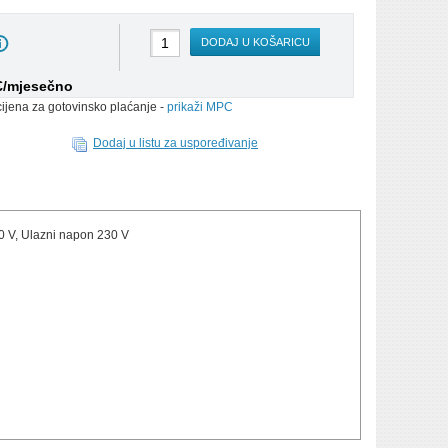
DODAJ U KOŠARICU
 €/mjesečno
cijena za gotovinsko plaćanje -
prikaži MPC
Dodaj u listu za uspoređivanje
0 V, Ulazni napon 230 V