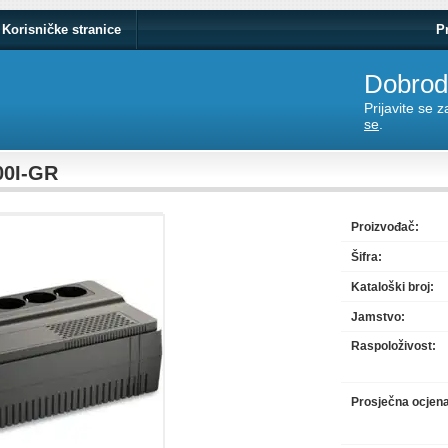
Korisničke stranice
P
Dobrodo
Prijavite se 
se
.
00I-GR
Proizvođač:
Šifra:
Kataloški broj:
Jamstvo:
Raspoloživost:
Prosječna ocjen