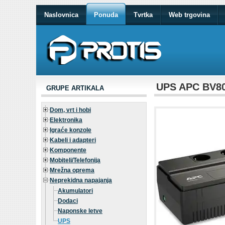
Naslovnica
Ponuda
Tvrtka
Web trgovina
UPS APC BV8
GRUPE ARTIKALA
Dom, vrt i hobi
Elektronika
Igraće konzole
Kabeli i adapteri
Komponente
Mobiteli/Telefonija
Mrežna oprema
Neprekidna napajanja
Akumulatori
Dodaci
Naponske letve
UPS