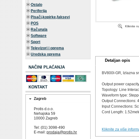
Ostalo
Periferija
Pisači,kopirke,faksevi
POS
Kliknite 
Računala
Software
Sport
Televizori i oprema
Uredska oprema
Detaljan opis
NAČINI PLAĆANJA
BV800I-GR, Izlazna sn
Output power capacit
KONTAKT
Topology: Line Interac
Waveform type: Stepp
Zagreb
Output Connections: 
Input Connections: S
Protis d.o.o.
Cord Length: 1.52met
Nehajska 59
10000 Zagreb
Tel: (01) 3098-490
Kliknite za više infor
E-mail:
prodaja@protis.hr