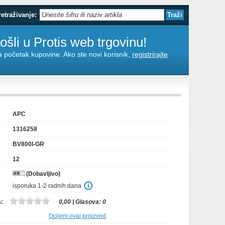
retraživanje:
šli u Protis web trgovinu!
za početak kupovine. Ako ste novi korisnik,
registrirajte
APC
1316258
BV800I-GR
12
(Dobavljivo)
isporuka 1-2 radnih dana
a:
0,00
| Glasova:
0
Ocijeni ovaj proizvod