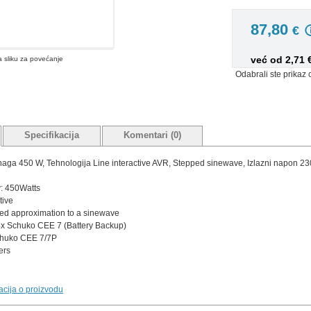
87,80
€
već od 2,71
na sliku za povećanje
Odabrali ste prikaz 
Specifikacija
Komentari (0)
aga 450 W, Tehnologija Line interactive AVR, Stepped sinewave, Izlazni napon 23
y: 450Watts
tive
ed approximation to a sinewave
4x Schuko CEE 7 (Battery Backup)
chuko CEE 7/7P
ers
macija o proizvodu