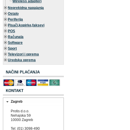
Wireless adapteri
Neprekidna napajanja
Ostalo
Periferija
Pisači,kopirke,faksevi
POS
Računala
Software
Sport
Televizori i oprema
Uredska oprema
NAČINI PLAĆANJA
KONTAKT
Zagreb
Protis d.o.o.
Nehajska 59
10000 Zagreb
Tel: (01) 3098-490