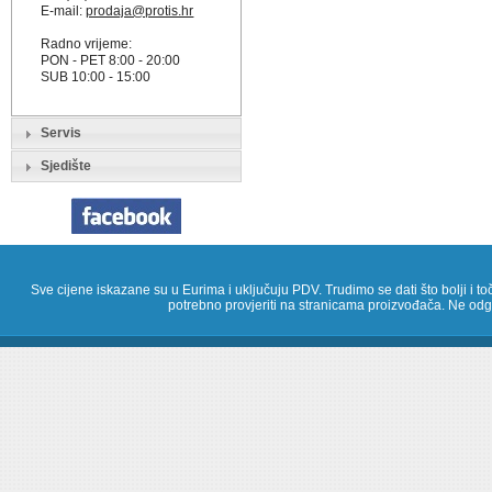
E-mail:
prodaja@protis.hr
Radno vrijeme:
PON - PET 8:00 - 20:00
SUB 10:00 - 15:00
Servis
Sjedište
Sve cijene iskazane su u Eurima i uključuju PDV. Trudimo se dati što bolji i toč
potrebno provjeriti na stranicama proizvođača. Ne odg