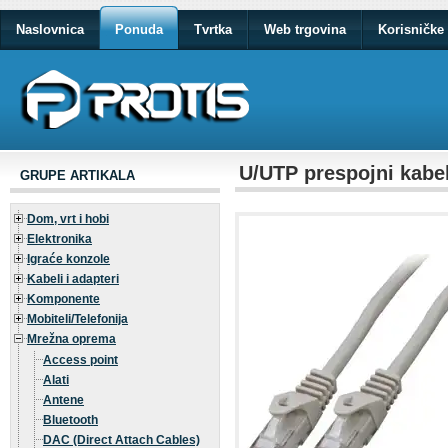
Naslovnica
Ponuda
Tvrtka
Web trgovina
Korisničke 
U/UTP prespojni kabe
GRUPE ARTIKALA
Dom, vrt i hobi
Elektronika
Igraće konzole
Kabeli i adapteri
Komponente
Mobiteli/Telefonija
Mrežna oprema
Access point
Alati
Antene
Bluetooth
DAC (Direct Attach Cables)