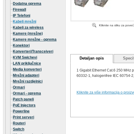
Dodatna oprema
Firewall
IP Telefoni
Kabeli mrežni
Kliknite na sliku za pove
Kabeli za wireless
Kamere (mrežne)
Kamere mrežne - oprema
Konektori
Konverteri/Transceiveri
KVM Swichevi
Detaljan opis
Specif
LAN priključnice
Media konverteri
1 Gigabit Ethernet Cat.6 250 MHz 
Mrežni adapteri
60332-1, halogenfree IEC 60754-2, 
Mrežni razdjelnici
Ormari
Kliknite za više informacija o proiz
Ormari - oprema
Patch paneli
PoE Injectors
Powerline
Print serveri
Routeri
Switch