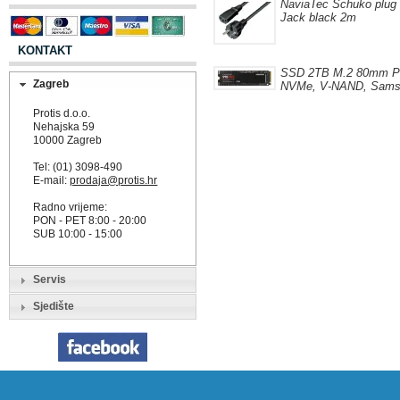
NaviaTec Schuko plug 
Jack black 2m
KONTAKT
SSD 2TB M.2 80mm PC
Zagreb
NVMe, V-NAND, Samsu
Protis d.o.o.
Nehajska 59
10000 Zagreb
Tel: (01) 3098-490
E-mail:
prodaja@protis.hr
Radno vrijeme:
PON - PET 8:00 - 20:00
SUB 10:00 - 15:00
Servis
Sjedište