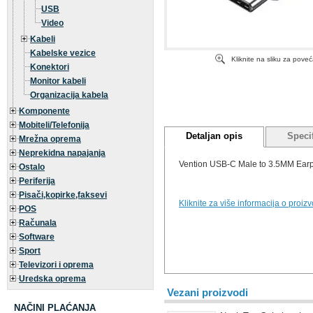
USB
Video
Kabeli
Kabelske vezice
Kliknite na sliku za pove
Konektori
Monitor kabeli
Organizacija kabela
Komponente
Mobiteli/Telefonija
Detaljan opis
Specif
Mrežna oprema
Neprekidna napajanja
Vention USB-C Male to 3.5MM Earp
Ostalo
Periferija
Pisači,kopirke,faksevi
Kliknite za više informacija o proiz
POS
Računala
Software
Sport
Televizori i oprema
Uredska oprema
Vezani proizvodi
NAČINI PLAĆANJA