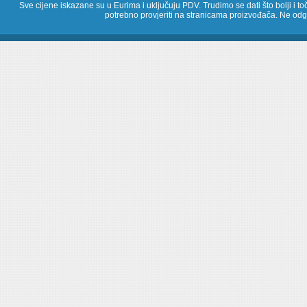
Sve cijene iskazane su u Eurima i uključuju PDV. Trudimo se dati što bolji i toč
potrebno provjeriti na stranicama proizvođača. Ne odg