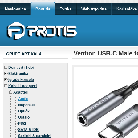
Naslovnica
Ponuda
Tvrtka
Web trgovina
Korisničke 
Vention USB-C Male 
GRUPE ARTIKALA
Dom, vrt i hobi
Elektronika
Igraće konzole
Kabeli i adapteri
Adapteri
Audio
Naponski
Optički
Ostalo
PS/2
SATA & IDE
Serijski & paralelni