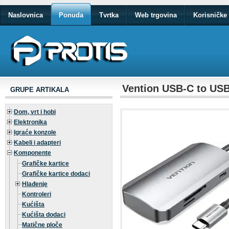
Naslovnica
Ponuda
Tvrtka
Web trgovina
Korisničke 
Vention USB-C to US
GRUPE ARTIKALA
Dom, vrt i hobi
Elektronika
Igraće konzole
Kabeli i adapteri
Komponente
Grafičke kartice
Grafičke kartice dodaci
Hlađenje
Kontroleri
Kućišta
Kućišta dodaci
Matične ploče