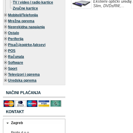
Eksterni optički uređ
TV / video / radio kartice
Slim, DVD±RW,...
Zvučne kartice
Mobiteli/Telefonija
Mrežna oprema
Neprekidna napajanja
Ostalo
Periferija
Pisači,kopirke,faksevi
POS
Računala
Software
Sport
Televizori i oprema
Uredska oprema
NAČINI PLAĆANJA
KONTAKT
Zagreb
Protis d.o.o.