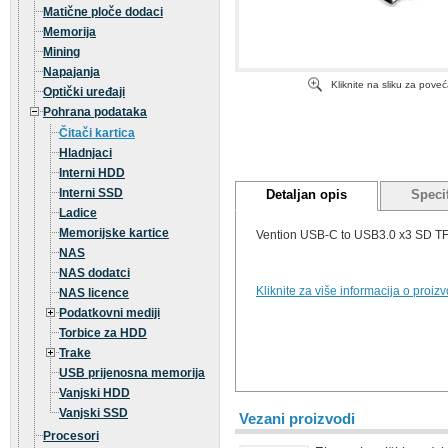
Matične ploče dodaci
Memorija
Mining
Napajanja
Kliknite na sliku za pove
Optički uređaji
Pohrana podataka
Čitači kartica
Hladnjaci
Interni HDD
Interni SSD
Detaljan opis
Specif
Ladice
Memorijske kartice
Vention USB-C to USB3.0 x3 SD TF
NAS
NAS dodatci
Kliknite za više informacija o proiz
NAS licence
Podatkovni mediji
Torbice za HDD
Trake
USB prijenosna memorija
Vanjski HDD
Vanjski SSD
Vezani proizvodi
Procesori