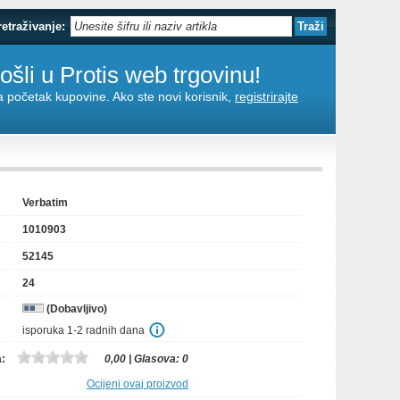
retraživanje:
šli u Protis web trgovinu!
za početak kupovine. Ako ste novi korisnik,
registrirajte
Verbatim
1010903
52145
24
(Dobavljivo)
isporuka 1-2 radnih dana
a:
0,00
| Glasova:
0
Ocijeni ovaj proizvod