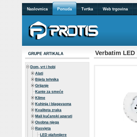
Naslovnica
Ponuda
Tvrtka
Web trgovina
Verbatim LED 
GRUPE ARTIKALA
Dom, vrt i hobi
Alati
Bijela tehnika
Grijanje
Kante za smeće
Klime
Kuhinja i blagavaona
Kvaliteta zraka
Mali kućanski aparati
Osobna njega
Rasvjeta
LED plafonijere