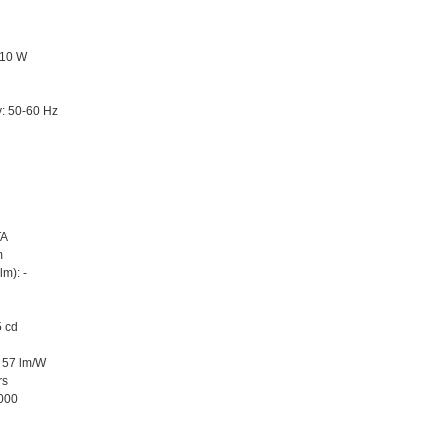
 10 W
y: 50-60 Hz
TA
m
m): -
5 cd
: 57 lm/W
rs
.000