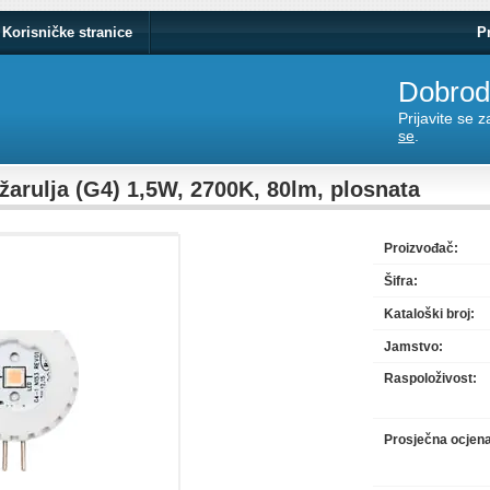
Korisničke stranice
P
Dobrodo
Prijavite se 
se
.
žarulja (G4) 1,5W, 2700K, 80lm, plosnata
Proizvođač:
Šifra:
Kataloški broj:
Jamstvo:
Raspoloživost:
Prosječna ocjen