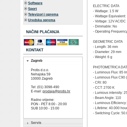
Software
ELECTRIC DATA
Sport
- Wattage: 1.5 W
Televizori i oprema
- Wattage Equivalent:
Uredska oprema
- Voltage: 12V AC/DC
- Dimmable: No
- Operating Frequenc
NAČINI PLAĆANJA
GEOMETRIC DATA
- Length: 36 mm
KONTAKT
- Diameter: 29 mm
- Weight: 6 g
Zagreb
PHOTOMETRICA DA
Protis d.o.o.
- Luminous Flux: 85 l
Nehajska 59
- Luminous Flux C90 (l
10000 Zagreb
- CRI: 80
Tel: (01) 3098-490
- CCT: 2700 K
E-mail:
prodaja@protis.hr
- Lumious intensity: 2
- Beam Angle: 110
Radno vrijeme:
- Luminous Efficiency
PON - PET 8:00 - 20:00
- Lifetime: 40.000 hou
SUB 10:00 - 15:00
- Switching Cycle: 50
Servis