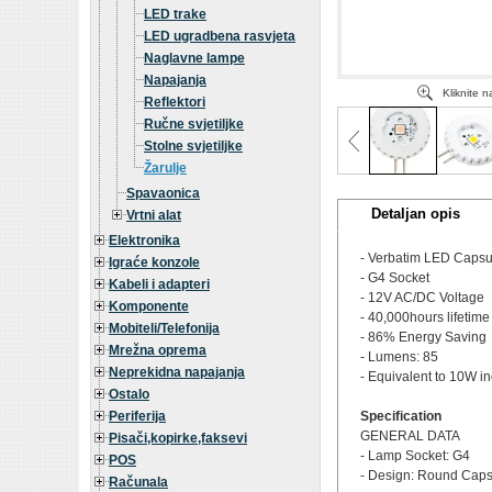
LED trake
LED ugradbena rasvjeta
Naglavne lampe
Napajanja
Kliknite 
Reflektori
Ručne svjetiljke
Stolne svjetiljke
Žarulje
Spavaonica
Detaljan opis
Vrtni alat
Elektronika
- Verbatim LED Capsul
Igraće konzole
- G4 Socket
Kabeli i adapteri
- 12V AC/DC Voltage
Komponente
- 40,000hours lifetime
Mobiteli/Telefonija
- 86% Energy Saving
Mrežna oprema
- Lumens: 85
Neprekidna napajanja
- Equivalent to 10W i
Ostalo
Periferija
Specification
GENERAL DATA
Pisači,kopirke,faksevi
- Lamp Socket: G4
POS
- Design: Round Caps
Računala