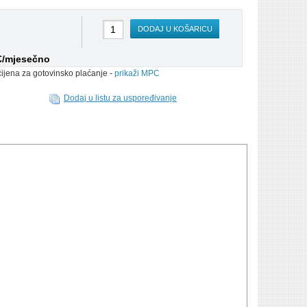
DODAJ U KOŠARICU
 €/mjesečno
cijena za gotovinsko plaćanje -
prikaži MPC
Dodaj u listu za uspoređivanje