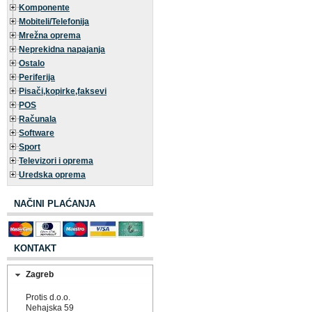
Komponente
Mobiteli/Telefonija
Mrežna oprema
Neprekidna napajanja
Ostalo
Periferija
Pisači,kopirke,faksevi
POS
Računala
Software
Sport
Televizori i oprema
Uredska oprema
NAČINI PLAĆANJA
KONTAKT
Zagreb
Protis d.o.o.
Nehajska 59