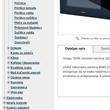
Pećnice
Perilice posuđa
Perilice rublja
Perilice-sušilice
Ploče za kuhanje
Prijenosni hladnjaci
Sušilice rublja
Štednjaci
Kliknite na sliku za pove
Zamrzivači
Grijanje
Detaljan opis
Specif
Kante za smeće
Klime
Snaga 700W, volumen pećnice 20L, 
Kuhinja i blagavaona
VIVAX mikrovalna pećnica MWO-2071
Kvaliteta zraka
omogućuje da se svaka namirnica p
Mali kućanski aparati
prostrana za podgrijavanje ili pripre
Osobna njega
Rasvjeta
Spavaonica
Vrtni alat
Elektronika
Igraće konzole
Kabeli i adapteri