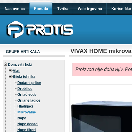
Naslovnica
Ponuda
Tvrtka
Web trgovina
Korisničke 
VIVAX HOME mikrova
GRUPE ARTIKALA
Dom, vrt i hobi
Proizvod nije dobavljiv. Po
Alati
Bijela tehnika
Dodatni pribor
Drobilice
Grijač vode
Grijane ladice
Hladnjaci
Mikrovalne
Nape
Nape dodaci
Nape filteri