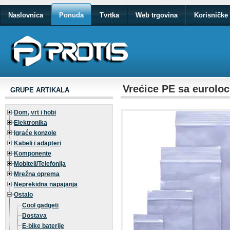
Naslovnica
Ponuda
Tvrtka
Web trgovina
Korisničke 
Vrećice PE sa eurolo
GRUPE ARTIKALA
Dom, vrt i hobi
Elektronika
Igraće konzole
Kabeli i adapteri
Komponente
Mobiteli/Telefonija
Mrežna oprema
Neprekidna napajanja
Ostalo
Cool gadgeti
Dostava
E-bike baterije