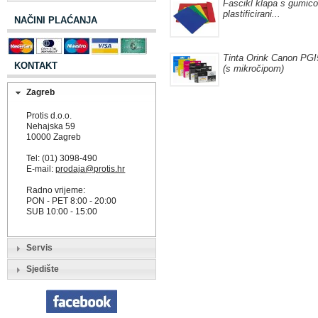
Fascikl klapa s gumic
plastificirani...
NAČINI PLAĆANJA
Tinta Orink Canon PG
KONTAKT
(s mikročipom)
Zagreb
Protis d.o.o.
Nehajska 59
10000 Zagreb
Tel: (01) 3098-490
E-mail:
prodaja@protis.hr
Radno vrijeme:
PON - PET 8:00 - 20:00
SUB 10:00 - 15:00
Servis
Sjedište