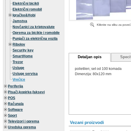
Električni bicikli
Električni romobil
Igračke&Hobi
Jamstva
Kliknite na sliku za pove
Novčanici za kriptovalute
Oprema za bicikle i romobile
Punjači za električna vozila
Ribolov
Security key
SmartHome
Detaljan opis
Specif
Trezor
Usluge
polietilen; set od 100 komada
Usluge servisa
Dimenzija: 80x120 mm
Vrećice
Periferija
Pisači,kopirke,faksevi
POS
Računala
Software
Sport
Televizori i oprema
Vezani proizvodi
Uredska oprema