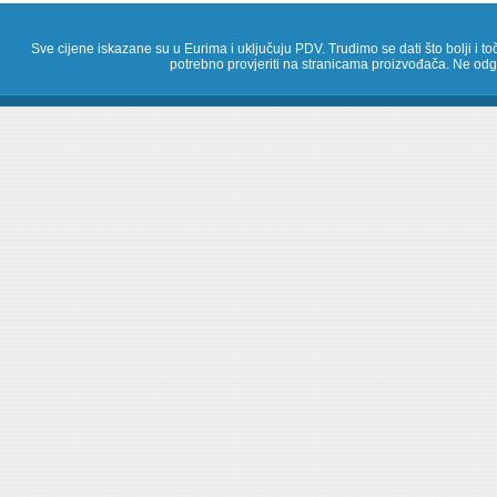
Sve cijene iskazane su u Eurima i uključuju PDV. Trudimo se dati što bolji i toč
potrebno provjeriti na stranicama proizvođača. Ne odg