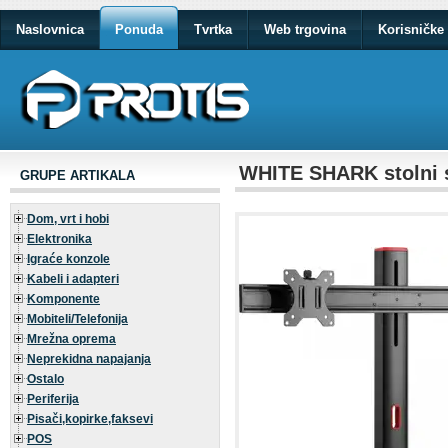
Naslovnica
Ponuda
Tvrtka
Web trgovina
Korisničke 
WHITE SHARK stolni 
GRUPE ARTIKALA
Dom, vrt i hobi
Elektronika
Igraće konzole
Kabeli i adapteri
Komponente
Mobiteli/Telefonija
Mrežna oprema
Neprekidna napajanja
Ostalo
Periferija
Pisači,kopirke,faksevi
POS