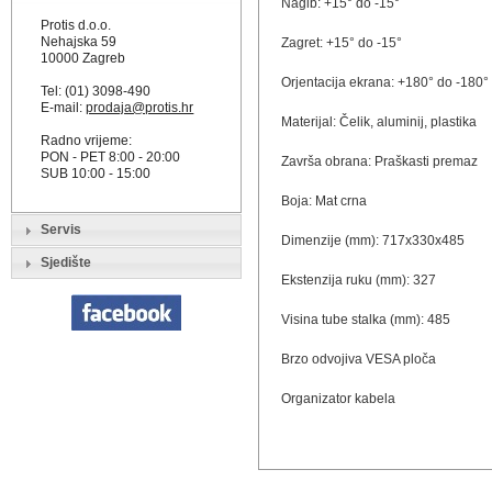
Nagib: +15° do -15°
Protis d.o.o.
Nehajska 59
Zagret: +15° do -15°
10000 Zagreb
Orjentacija ekrana: +180° do -180°
Tel: (01) 3098-490
E-mail:
prodaja@protis.hr
Materijal: Čelik, aluminij, plastika
Radno vrijeme:
PON - PET 8:00 - 20:00
Završa obrana: Praškasti premaz
SUB 10:00 - 15:00
Boja: Mat crna
Servis
Dimenzije (mm): 717x330x485
Sjedište
Ekstenzija ruku (mm): 327
Visina tube stalka (mm): 485
Brzo odvojiva VESA ploča
Organizator kabela