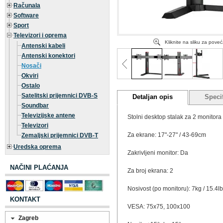
Računala
Software
Sport
Televizori i oprema
Kliknite na sliku za pove
Antenski kabeli
Antenski konektori
Nosači
Okviri
Ostalo
Satelitski prijemnici DVB-S
Detaljan opis
Specif
Soundbar
Televizijske antene
Stolni desktop stalak za 2 monitora
Televizori
Za ekrane: 17"-27" / 43-69cm
Zemaljski prijemnici DVB-T
Uredska oprema
Zakrivljeni monitor: Da
NAČINI PLAĆANJA
Za broj ekrana: 2
Nosivost (po monitoru): 7kg / 15.4lb
KONTAKT
VESA: 75x75, 100x100
Zagreb