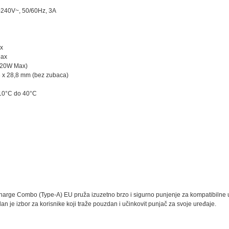
0-240V~, 50/60Hz, 3A
x
Max
120W Max)
3 x 28,8 mm (bez zubaca)
10°C do 40°C
rge Combo (Type-A) EU pruža izuzetno brzo i sigurno punjenje za kompatibilne u
an je izbor za korisnike koji traže pouzdan i učinkovit punjač za svoje uređaje.