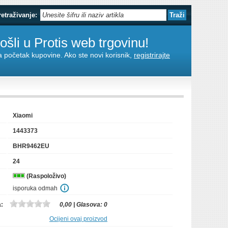
retraživanje:
šli u Protis web trgovinu!
za početak kupovine. Ako ste novi korisnik,
registrirajte
Xiaomi
1443373
BHR9462EU
24
(Raspoloživo)
isporuka odmah
a:
0,00
| Glasova:
0
Ocijeni ovaj proizvod