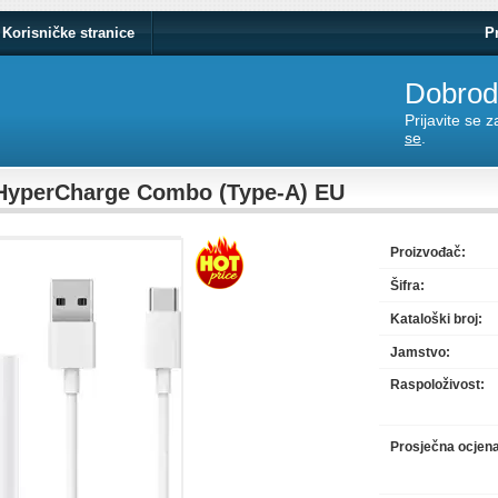
Korisničke stranice
P
Dobrodo
Prijavite se 
se
.
HyperCharge Combo (Type-A) EU
Proizvođač:
Šifra:
Kataloški broj:
Jamstvo:
Raspoloživost:
Prosječna ocjen