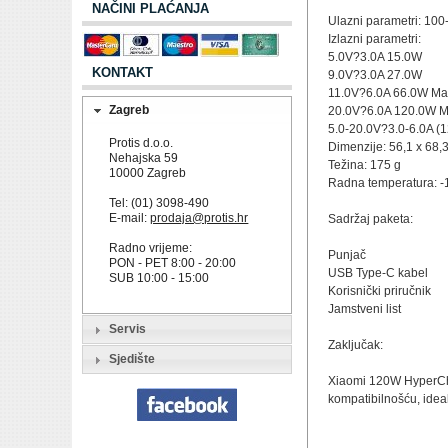
NAČINI PLAĆANJA
Ulazni parametri: 10
Izlazni parametri:
5.0V?3.0A 15.0W
KONTAKT
9.0V?3.0A 27.0W
11.0V?6.0A 66.0W Ma
Zagreb
20.0V?6.0A 120.0W 
5.0-20.0V?3.0-6.0A (
Protis d.o.o.
Dimenzije: 56,1 x 68,
Nehajska 59
Težina: 175 g
10000 Zagreb
Radna temperatura: -
Tel: (01) 3098-490
E-mail:
prodaja@protis.hr
Sadržaj paketa:
Radno vrijeme:
Punjač
PON - PET 8:00 - 20:00
USB Type-C kabel
SUB 10:00 - 15:00
Korisnički priručnik
Jamstveni list
Servis
Zaključak:
Sjedište
Xiaomi 120W HyperCha
kompatibilnošću, ideal