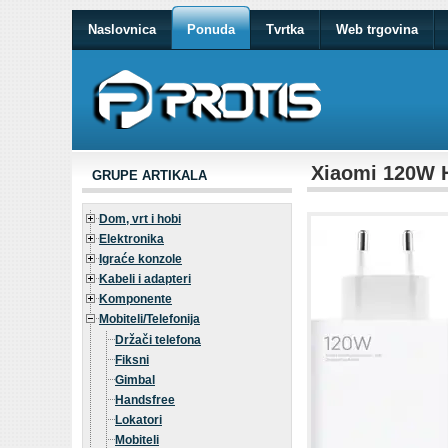
Naslovnica
Ponuda
Tvrtka
Web trgovina
Xiaomi 120W 
GRUPE ARTIKALA
Dom, vrt i hobi
Elektronika
Igraće konzole
Kabeli i adapteri
Komponente
Mobiteli/Telefonija
Držači telefona
Fiksni
Gimbal
Handsfree
Lokatori
Mobiteli