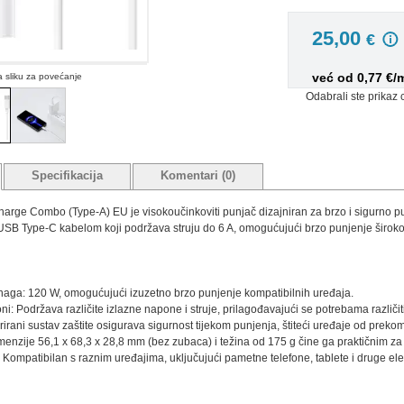
25,00
€
već od 0,77 €/
na sliku za povećanje
Odabrali ste prikaz 
Specifikacija
Komentari (0)
ge Combo (Type-A) EU je visokoučinkoviti punjač dizajniran za brzo i sigurno p
s USB Type-C kabelom koji podržava struju do 6 A, omogućujući brzo punjenje široko
aga: 120 W, omogućujući izuzetno brzo punjenje kompatibilnih uređaja.
oni: Podržava različite izlazne napone i struje, prilagođavajući se potrebama različit
rirani sustav zaštite osigurava sigurnost tijekom punjenja, štiteći uređaje od preko
enzije 56,1 x 68,3 x 28,8 mm (bez zubaca) i težina od 175 g čine ga praktičnim za
 Kompatibilan s raznim uređajima, uključujući pametne telefone, tablete i druge el