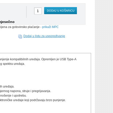
DODAJ U KOŠARICU
mjesečno
cijena za gotovinsko plaćanje -
prikaži MPC
Dodaj u listu za uspoređivanje
unjenje kompatibilnih uređaja. Opremljen je USB Type-A
g spektra uređaja.
ih uređaja.
mjernog napona, struje i pregrijavanja.
 nošenje i upotrebu.
ektroničke uređaje koji podržavaju brzo punjenje.