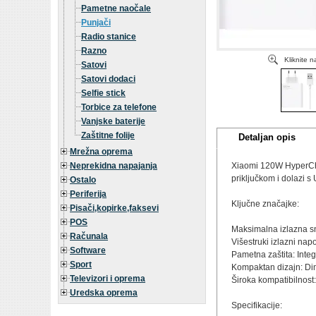
Pametne naočale
Punjači
Radio stanice
Razno
Kliknite 
Satovi
Satovi dodaci
Selfie stick
Torbice za telefone
Vanjske baterije
Zaštitne folije
Detaljan opis
Mrežna oprema
Neprekidna napajanja
Xiaomi 120W HyperChar
priključkom i dolazi 
Ostalo
Periferija
Ključne značajke:
Pisači,kopirke,faksevi
POS
Maksimalna izlazna sn
Računala
Višestruki izlazni nap
Software
Pametna zaštita: Integ
Sport
Kompaktan dizajn: Dim
Televizori i oprema
Široka kompatibilnost:
Uredska oprema
Specifikacije: