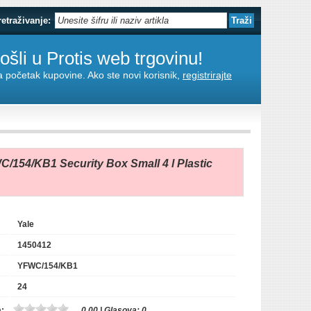
retraživanje:
šli u Protis web trgovinu!
za početak kupovine. Ako ste novi korisnik,
registrirajte
C/154/KB1 Security Box Small 4 l Plastic
Yale
1450412
YFWC/154/KB1
24
a:
0,00
| Glasova:
0