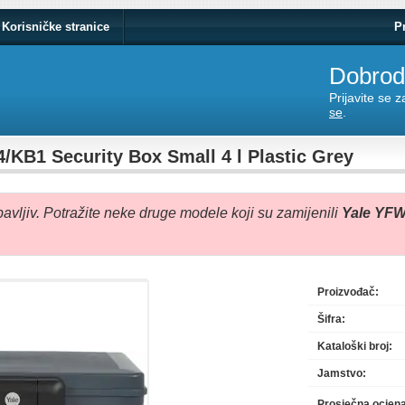
Korisničke stranice
P
Dobrodo
Prijavite se 
se
.
/KB1 Security Box Small 4 l Plastic Grey
avljiv. Potražite neke druge modele koji su zamijenili
Yale YFW
Proizvođač:
Šifra:
Kataloški broj:
Jamstvo:
Prosječna ocjen