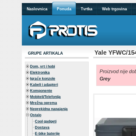
Naslovnica
Ponuda
Tvrtka
Web trgovina
Yale YFWC/154
GRUPE ARTIKALA
Dom, vrt i hobi
Proizvod nije dob
Elektronika
Grey
Igraće konzole
Kabeli i adapteri
Komponente
Mobiteli/Telefonija
Mrežna oprema
Neprekidna napajanja
Ostalo
Cool gadgeti
Dostava
E-bike baterije