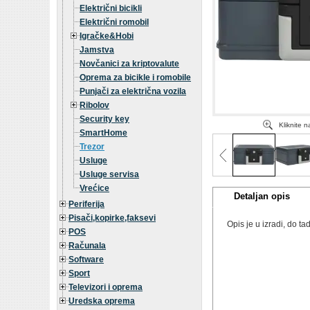
Električni bicikli
Električni romobil
Igračke&Hobi
Jamstva
Novčanici za kriptovalute
Oprema za bicikle i romobile
Punjači za električna vozila
Ribolov
Security key
Kliknite 
SmartHome
Trezor
Usluge
Usluge servisa
Vrećice
Detaljan opis
Periferija
Pisači,kopirke,faksevi
Opis je u izradi, do 
POS
Računala
Software
Sport
Televizori i oprema
Uredska oprema