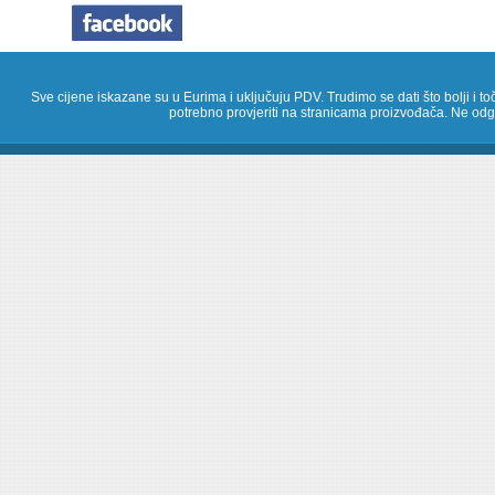
Sve cijene iskazane su u Eurima i uključuju PDV. Trudimo se dati što bolji i toč
potrebno provjeriti na stranicama proizvođača. Ne odg