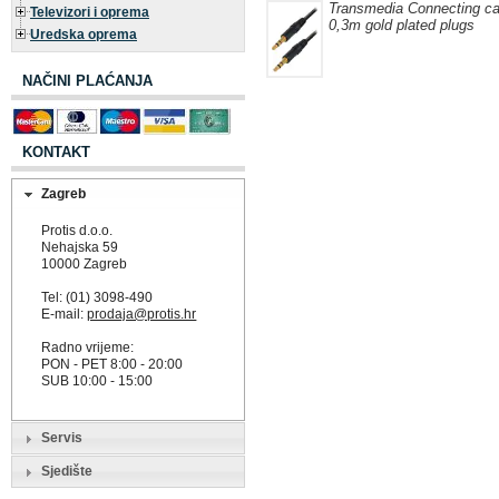
Transmedia Connecting c
Televizori i oprema
0,3m gold plated plugs
Uredska oprema
NAČINI PLAĆANJA
KONTAKT
Zagreb
Protis d.o.o.
Nehajska 59
10000 Zagreb
Tel: (01) 3098-490
E-mail:
prodaja@protis.hr
Radno vrijeme:
PON - PET 8:00 - 20:00
SUB 10:00 - 15:00
Servis
Sjedište