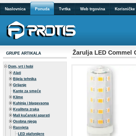
Naslovnica
Ponuda
Tvrtka
Web trgovina
Korisničke 
Žarulja LED Commel 
GRUPE ARTIKALA
Dom, vrt i hobi
Alati
Bijela tehnika
Grijanje
Kante za smeće
Klime
Kuhinja i blagavaona
Kvaliteta zraka
Mali kućanski aparati
Osobna njega
Rasvjeta
LED plafonijere