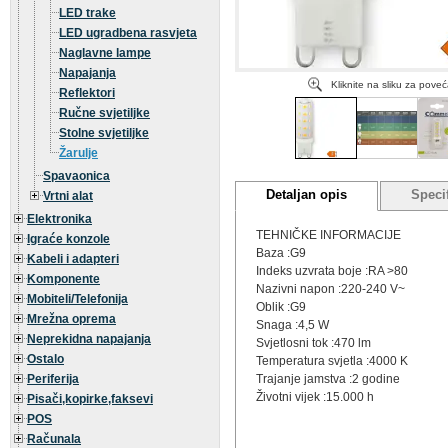
LED trake
LED ugradbena rasvjeta
Naglavne lampe
Napajanja
Kliknite na sliku za pove
Reflektori
Ručne svjetiljke
Stolne svjetiljke
Žarulje
Spavaonica
Detaljan opis
Specif
Vrtni alat
Elektronika
TEHNIČKE INFORMACIJE
Igraće konzole
Baza :G9
Kabeli i adapteri
Indeks uzvrata boje :RA >80
Komponente
Nazivni napon :220-240 V~
Mobiteli/Telefonija
Oblik :G9
Mrežna oprema
Snaga :4,5 W
Neprekidna napajanja
Svjetlosni tok :470 lm
Ostalo
Temperatura svjetla :4000 K
Periferija
Trajanje jamstva :2 godine
Životni vijek :15.000 h
Pisači,kopirke,faksevi
POS
Računala