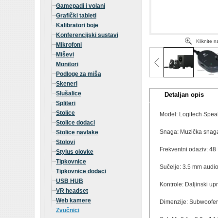
Gamepadi i volani
Grafički tableti
Kalibratori boje
Konferencijski sustavi
Kliknite 
Mikrofoni
Miševi
Monitori
Podloge za miša
Skeneri
Slušalice
Detaljan opis
Spliteri
Stolice
Model: Logitech Spea
Stolice dodaci
Snaga: Muzička snag
Stolice navlake
Stolovi
Frekventni odaziv: 48 
Stylus olovke
Tipkovnice
Sučelje: 3.5 mm audio
Tipkovnice dodaci
USB HUB
Kontrole: Daljinski up
VR headset
Web kamere
Dimenzije: Subwoofer:
Zvučnici