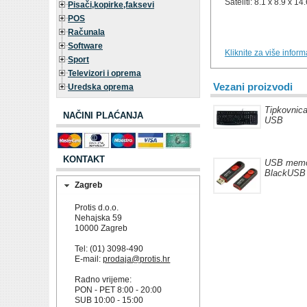
Sateliti: 8.1 x 8.9 x 14
Pisači,kopirke,faksevi
POS
Računala
Software
Kliknite za više infor
Sport
Televizori i oprema
Vezani proizvodi
Uredska oprema
Tipkovnic
NAČINI PLAĆANJA
USB
KONTAKT
USB memor
BlackUSB
Zagreb
Protis d.o.o.
Nehajska 59
10000 Zagreb
Tel: (01) 3098-490
E-mail:
prodaja@protis.hr
Radno vrijeme:
PON - PET 8:00 - 20:00
SUB 10:00 - 15:00