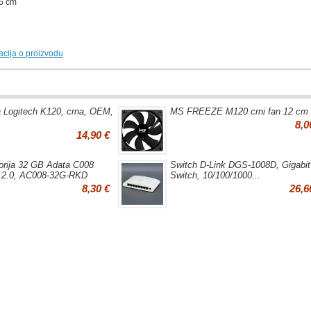
.6 cm
macija o proizvodu
a Logitech K120, crna, OEM,
MS FREEZE M120 crni fan 12 cm
8,0
14,90 €
ija 32 GB Adata C008
Switch D-Link DGS-1008D, Gigabit
 2.0, AC008-32G-RKD
Switch, 10/100/1000...
8,30 €
26,6