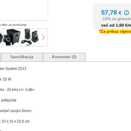
57,78
€
-10% za gotovi
već od 1,60 €/
na sliku za povećanje
*Za prikaz cije
Specifikacija
Komentari (2)
ker System Z313
a: 25 W
Hz - 20 kHz (+/- 3 dB=
 priključak
ravljač spojen žicom
 22 x 15 x 22.8 cm