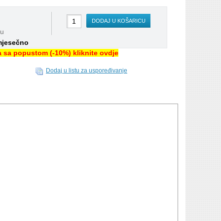
DODAJ U KOŠARICU
nu
mjesečno
na sa popustom (-10%) kliknite ovdje
Dodaj u listu za uspoređivanje