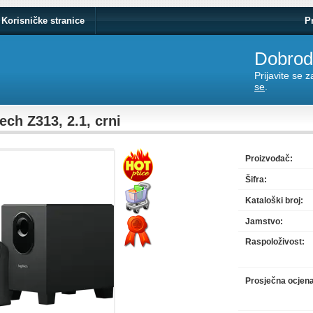
Korisničke stranice
P
Dobrodo
Prijavite se 
se
.
ech Z313, 2.1, crni
Proizvođač:
Šifra:
Kataloški broj:
Jamstvo:
Raspoloživost:
Prosječna ocjen