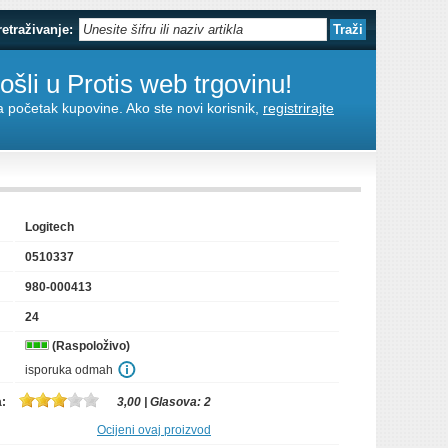
retraživanje:
šli u Protis web trgovinu!
za početak kupovine. Ako ste novi korisnik,
registrirajte
Logitech
0510337
980-000413
24
(Raspoloživo)
isporuka odmah
a:
3,00
| Glasova:
2
Ocijeni ovaj proizvod