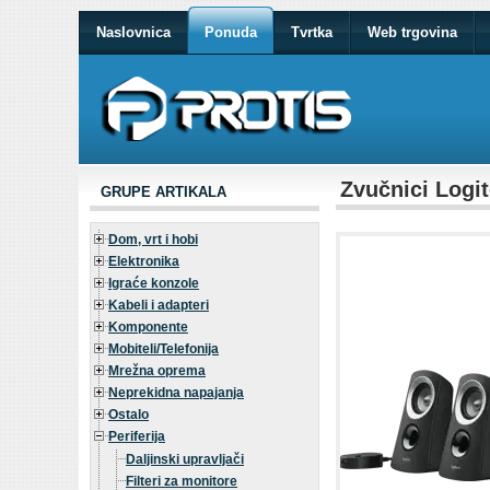
Naslovnica
Ponuda
Tvrtka
Web trgovina
Zvučnici Logit
GRUPE ARTIKALA
Dom, vrt i hobi
Elektronika
Igraće konzole
Kabeli i adapteri
Komponente
Mobiteli/Telefonija
Mrežna oprema
Neprekidna napajanja
Ostalo
Periferija
Daljinski upravljači
Filteri za monitore