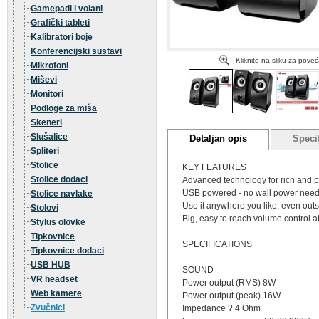
Gamepadi i volani
Grafički tableti
Kalibratori boje
Konferencijski sustavi
Kliknite na sliku za pove
Mikrofoni
Miševi
Monitori
Podloge za miša
Skeneri
Slušalice
Detaljan opis
Specif
Spliteri
Stolice
KEY FEATURES
Stolice dodaci
Advanced technology for rich and 
USB powered - no wall power nee
Stolice navlake
Use it anywhere you like, even outs
Stolovi
Big, easy to reach volume control at
Stylus olovke
Tipkovnice
SPECIFICATIONS
Tipkovnice dodaci
USB HUB
SOUND
VR headset
Power output (RMS) 8W
Web kamere
Power output (peak) 16W
Zvučnici
Impedance ? 4 Ohm