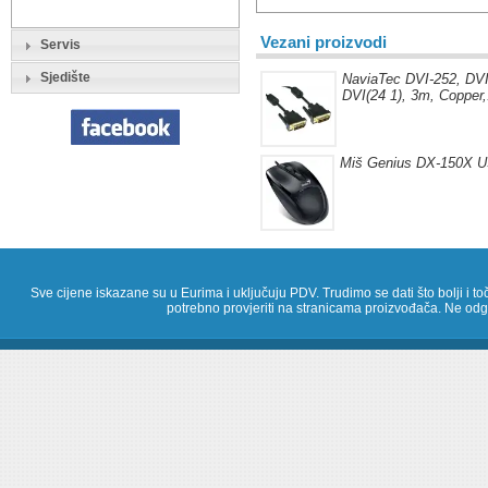
Vezani proizvodi
Servis
Sjedište
NaviaTec DVI-252, DVI
DVI(24 1), 3m, Copper,.
Miš Genius DX-150X U
Sve cijene iskazane su u Eurima i uključuju PDV. Trudimo se dati što bolji i toč
potrebno provjeriti na stranicama proizvođača. Ne odg