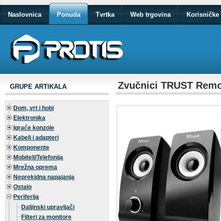
Naslovnica
Ponuda
Tvrtka
Web trgovina
Korisničke 
Zvučnici TRUST Remo,
GRUPE ARTIKALA
Dom, vrt i hobi
Elektronika
Igraće konzole
Kabeli i adapteri
Komponente
Mobiteli/Telefonija
Mrežna oprema
Neprekidna napajanja
Ostalo
Periferija
Daljinski upravljači
Filteri za monitore