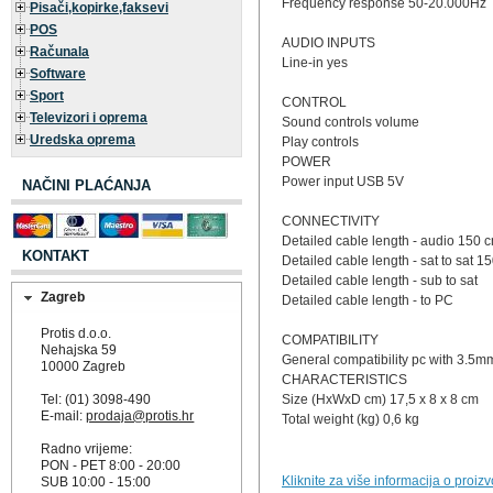
Frequency response 50-20.000Hz
Pisači,kopirke,faksevi
POS
AUDIO INPUTS
Računala
Line-in yes
Software
Sport
CONTROL
Televizori i oprema
Sound controls volume
Uredska oprema
Play controls
POWER
Power input USB 5V
NAČINI PLAĆANJA
CONNECTIVITY
Detailed cable length - audio 150 
KONTAKT
Detailed cable length - sat to sat 1
Detailed cable length - sub to sat
Zagreb
Detailed cable length - to PC
Protis d.o.o.
COMPATIBILITY
Nehajska 59
General compatibility pc with 3.5m
10000 Zagreb
CHARACTERISTICS
Tel: (01) 3098-490
Size (HxWxD cm) 17,5 x 8 x 8 cm
E-mail:
prodaja@protis.hr
Total weight (kg) 0,6 kg
Radno vrijeme:
PON - PET 8:00 - 20:00
Kliknite za više informacija o proiz
SUB 10:00 - 15:00