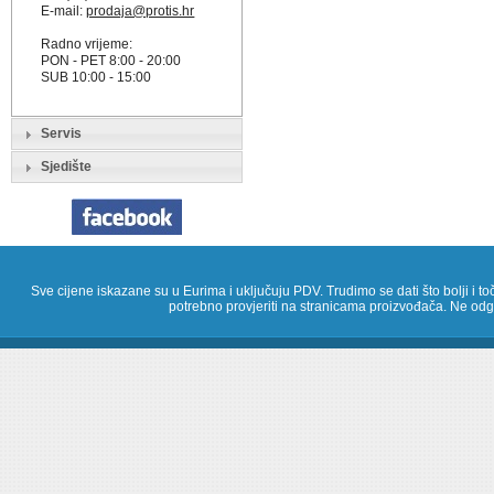
E-mail:
prodaja@protis.hr
Radno vrijeme:
PON - PET 8:00 - 20:00
SUB 10:00 - 15:00
Servis
Sjedište
Sve cijene iskazane su u Eurima i uključuju PDV. Trudimo se dati što bolji i toč
potrebno provjeriti na stranicama proizvođača. Ne odg