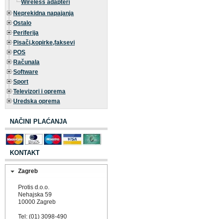
Wireless adapteri
Neprekidna napajanja
Ostalo
Periferija
Pisači,kopirke,faksevi
POS
Računala
Software
Sport
Televizori i oprema
Uredska oprema
NAČINI PLAĆANJA
KONTAKT
Zagreb
Protis d.o.o.
Nehajska 59
10000 Zagreb
Tel: (01) 3098-490