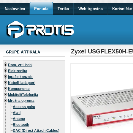
Naslovnica
Ponuda
Tvrtka
Web trgovina
Korisničke 
Zyxel USGFLEX50H-EU
GRUPE ARTIKALA
Dom, vrt i hobi
Elektronika
Igraće konzole
Kabeli i adapteri
Komponente
Mobiteli/Telefonija
Mrežna oprema
Access point
Alati
Antene
Bluetooth
DAC (Direct Attach Cables)