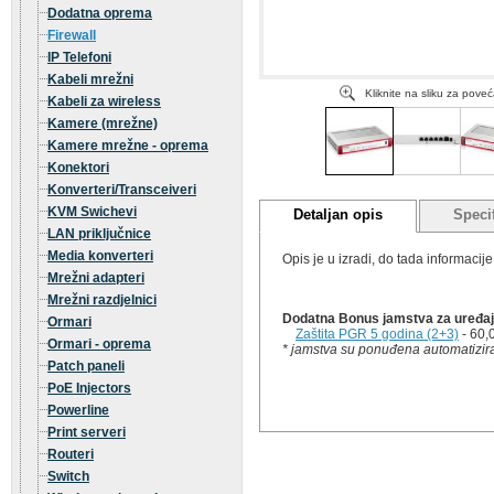
Dodatna oprema
Firewall
IP Telefoni
Kabeli mrežni
Kliknite na sliku za pove
Kabeli za wireless
Kamere (mrežne)
Kamere mrežne - oprema
Konektori
Konverteri/Transceiveri
KVM Swichevi
Detaljan opis
Specif
LAN priključnice
Media konverteri
Opis je u izradi, do tada informaci
Mrežni adapteri
Mrežni razdjelnici
Dodatna Bonus jamstva za uređaj 
Ormari
Zaštita PGR 5 godina (2+3)
- 60,
Ormari - oprema
* jamstva su ponuđena automatizira
Patch paneli
PoE Injectors
Powerline
Print serveri
Routeri
Switch