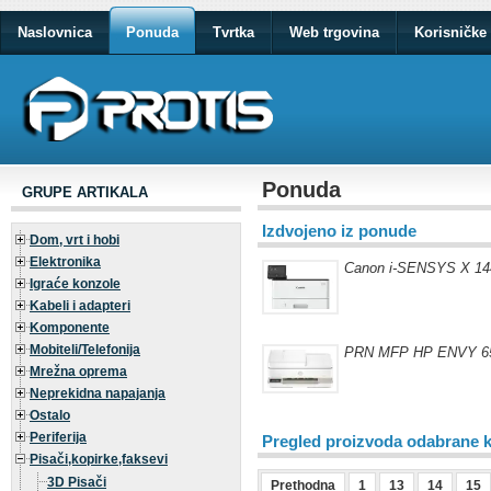
Naslovnica
Ponuda
Tvrtka
Web trgovina
Korisničke 
Ponuda
GRUPE ARTIKALA
Izdvojeno iz ponude
Dom, vrt i hobi
Elektronika
Canon i-SENSYS X 144
Igraće konzole
Kabeli i adapteri
Komponente
Mobiteli/Telefonija
PRN MFP HP ENVY 65
Mrežna oprema
Neprekidna napajanja
Ostalo
Periferija
Pregled proizvoda odabrane k
Pisači,kopirke,faksevi
3D Pisači
Prethodna
1
13
14
15