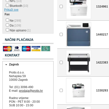
NFC
[13]
Bluetooth
[10]
1324961
Prikaži sve
Fax
Ne
[289]
Da
[109]
Nije upisano
[1]
1440217
NAČINI PLAĆANJA
KONTAKT
1422383
Zagreb
Protis d.o.o.
Nehajska 59
10000 Zagreb
Tel: (01) 3098-490
1330293
E-mail:
prodaja@protis.hr
Radno vrijeme:
PON - PET 8:00 - 20:00
SUB 10:00 - 15:00