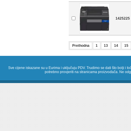
1425225
Prethodna
1
13
14
15
Sve cijene iskazane su u Eurima i uključuju PDV. Trudimo se dati što bolji i toč
potrebno provjeriti na stranicama proizvođača. Ne odg