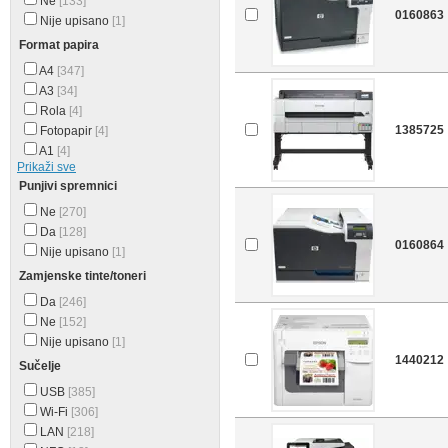
Ne
[133]
0160863
Nije upisano
[1]
Format papira
A4
[347]
A3
[34]
Rola
[4]
1385725
Fotopapir
[4]
A1
[4]
Prikaži sve
Punjivi spremnici
Ne
[270]
Da
[128]
0160864
Nije upisano
[1]
Zamjenske tinte/toneri
Da
[246]
Ne
[152]
Nije upisano
[1]
1440212
Sučelje
USB
[385]
Wi-Fi
[306]
LAN
[218]