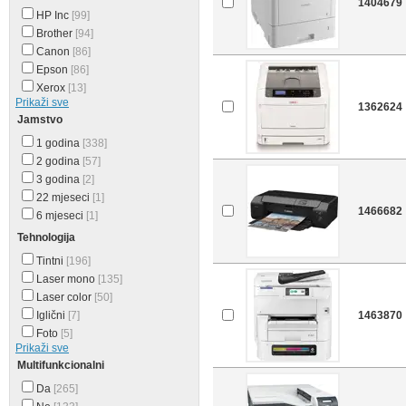
1404679
HP Inc
[99]
Brother
[94]
Canon
[86]
Epson
[86]
Xerox
[13]
Prikaži sve
1362624
Jamstvo
1 godina
[338]
2 godina
[57]
3 godina
[2]
22 mjeseci
[1]
1466682
6 mjeseci
[1]
Tehnologija
Tintni
[196]
Laser mono
[135]
Laser color
[50]
Iglični
[7]
1463870
Foto
[5]
Prikaži sve
Multifunkcionalni
Da
[265]