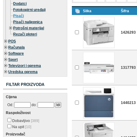
Dodatci
Fotokopirni uređaji
Slika
Šifra
Pisači
Pisači naljepnica
Potrošni materijal
1426293
Rezači ploteri
POS
Računala
Software
Sport
Televizori i oprema
1317793
Uredska oprema
FILTAR PROIZVODA
Cijena
1440213
Od:
do:
Raspoloživost
Dobavljivo
[389]
Na upit
[10]
Proizvođač