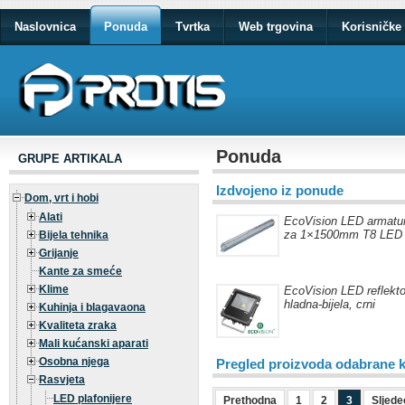
Naslovnica
Ponuda
Tvrtka
Web trgovina
Korisničke 
Ponuda
GRUPE ARTIKALA
Izdvojeno iz ponude
Dom, vrt i hobi
Alati
EcoVision LED armatur
za 1×1500mm T8 LED 
Bijela tehnika
Grijanje
Kante za smeće
Klime
EcoVision LED reflekt
hladna-bijela, crni
Kuhinja i blagavaona
Kvaliteta zraka
Mali kućanski aparati
Osobna njega
Pregled proizvoda odabrane k
Rasvjeta
LED plafonijere
Prethodna
1
2
3
Sljede