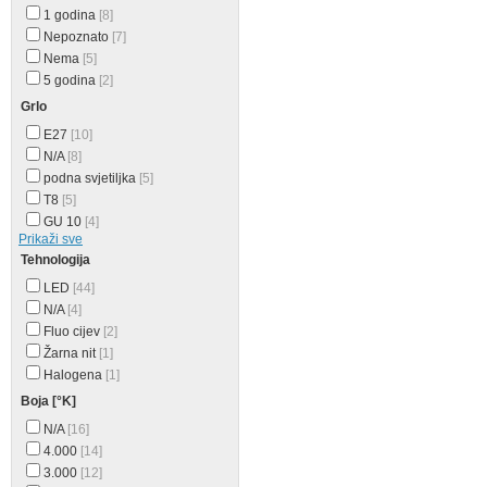
1 godina
[8]
Nepoznato
[7]
Nema
[5]
5 godina
[2]
Grlo
E27
[10]
N/A
[8]
podna svjetiljka
[5]
T8
[5]
GU 10
[4]
Prikaži sve
Tehnologija
LED
[44]
N/A
[4]
Fluo cijev
[2]
Žarna nit
[1]
Halogena
[1]
Boja [°K]
N/A
[16]
4.000
[14]
3.000
[12]