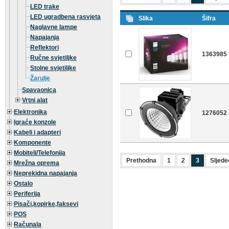
LED trake
LED ugradbena rasvjeta
Slika
Šifra
Naglavne lampe
Napajanja
Reflektori
1363985
Ručne svjetiljke
Stolne svjetiljke
Žarulje
Spavaonica
Vrtni alat
Elektronika
1276052
Igraće konzole
Kabeli i adapteri
Komponente
Mobiteli/Telefonija
Prethodna
1
2
3
Sljede
Mrežna oprema
Neprekidna napajanja
Ostalo
Periferija
Pisači,kopirke,faksevi
POS
Računala