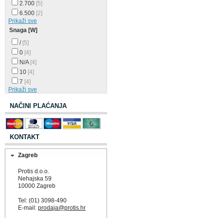
2.700
[5]
6.500
[2]
Prikaži sve
Snaga [W]
/
[5]
0
[4]
N/A
[4]
10
[4]
7
[4]
Prikaži sve
NAČINI PLAĆANJA
KONTAKT
Zagreb
Protis d.o.o.
Nehajska 59
10000 Zagreb
Tel: (01) 3098-490
E-mail:
prodaja@protis.hr