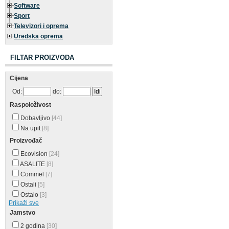
Software
Sport
Televizori i oprema
Uredska oprema
FILTAR PROIZVODA
Cijena
Od:
do:
Raspoloživost
Dobavljivo
[44]
Na upit
[8]
Proizvođač
Ecovision
[24]
ASALITE
[8]
Commel
[7]
Ostali
[5]
Ostalo
[3]
Prikaži sve
Jamstvo
2 godina
[30]