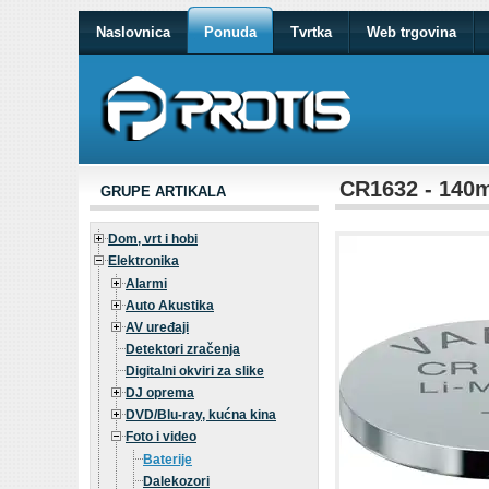
Naslovnica
Ponuda
Tvrtka
Web trgovina
CR1632 - 140
GRUPE ARTIKALA
Dom, vrt i hobi
Elektronika
Alarmi
Auto Akustika
AV uređaji
Detektori zračenja
Digitalni okviri za slike
DJ oprema
DVD/Blu-ray, kućna kina
Foto i video
Baterije
Dalekozori