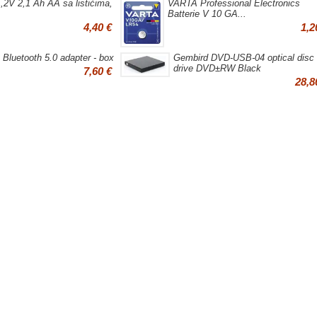
,2V 2,1 Ah AA sa listićima,
VARTA Professional Electronics
Batterie V 10 GA...
4,40 €
1,2
Bluetooth 5.0 adapter - box
Gembird DVD-USB-04 optical disc
drive DVD±RW Black
7,60 €
28,8