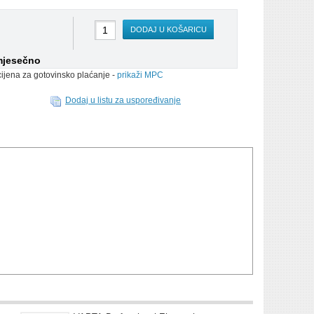
DODAJ U KOŠARICU
mjesečno
cijena za gotovinsko plaćanje -
prikaži MPC
Dodaj u listu za uspoređivanje