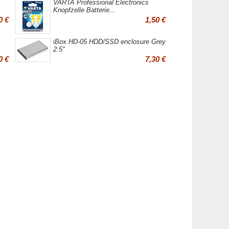
VARTA Professional Electronics
Knopfzelle Batterie...
0 €
1,50 €
iBox HD-05 HDD/SSD enclosure Grey
2.5"
0 €
7,30 €