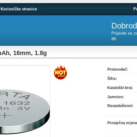
Korisničke stranice
P
Dobrodo
Prijavite se 
se
.
mAh, 16mm, 1.8g
Proizvođač:
Šifra:
Kataloški broj:
Jamstvo:
Raspoloživost:
Prosječna ocjen