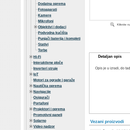
Dodatna oprema
Fotoaparati
Kamere
Mikrofoni
Kliknite 
Objektivi i dodaci
Podvodna kućišta
Punjači baterija i kompleti
Stativi
Torbe
Detaljan opis
Hi-Fi
Interaktivne ploče
Opis je u izradi, do 
Inverteri struje
IoT
Motori za ograde i garaže
Nautička oprema
Navigacije
Osigurači
Portafoni
Projektori i oprema
Promotivni paneli
Solarno
Vezani proizvodi
Video nadzor