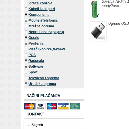
Baterija NI-MH 1
Igraće konzole
ready2use...
Kabeli i adapteri
Komponente
Mobiteli/Telefonija
Ugreen USB 
Mrežna oprema
Neprekidna napajanja
Ostalo
Periferija
Pisači,kopirke,faksevi
POS
Računala
Software
Sport
Televizori i oprema
Uredska oprema
NAČINI PLAĆANJA
KONTAKT
Zagreb