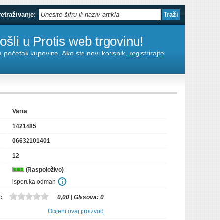
retraživanje:
šli u Protis web trgovinu!
za početak kupovine. Ako ste novi korisnik,
registrirajte
Varta
1421485
06632101401
12
(Raspoloživo)
isporuka odmah
a:
0,00
| Glasova:
0
Ocijeni ovaj proizvod