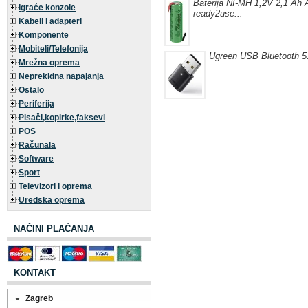
Baterija NI-MH 1,2V 2,1 Ah A
Igraće konzole
ready2use...
Kabeli i adapteri
Komponente
Mobiteli/Telefonija
Ugreen USB Bluetooth 5.
Mrežna oprema
Neprekidna napajanja
Ostalo
Periferija
Pisači,kopirke,faksevi
POS
Računala
Software
Sport
Televizori i oprema
Uredska oprema
NAČINI PLAĆANJA
KONTAKT
Zagreb