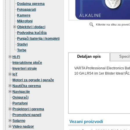
Dodatna oprema
Fotoaparati
Kamere
Mikrofoni
Kliknite na sliku za pove
Objektivi i dodaci
Podvodna kućišta
Punjači baterija i kompleti
Stativi
Torbe
Detaljan opis
Specif
Hi-Fi
Interaktivne ploče
VARTA Professional Electronics Bat
Inverteri struje
10 GA LR54 im 1er Blister Ideal fĂĽ
IoT
Motori za ograde i garaže
Nautička oprema
Navigacije
Osigurači
Portafoni
Projektori i oprema
Promotivni paneli
Solarno
Vezani proizvodi
Video nadzor