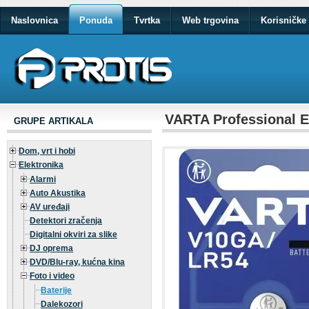
Naslovnica
Ponuda
Tvrtka
Web trgovina
Korisničke 
VARTA Professional El
GRUPE ARTIKALA
Dom, vrt i hobi
Elektronika
Alarmi
Auto Akustika
AV uređaji
Detektori zračenja
Digitalni okviri za slike
DJ oprema
DVD/Blu-ray, kućna kina
Foto i video
Baterije
Dalekozori