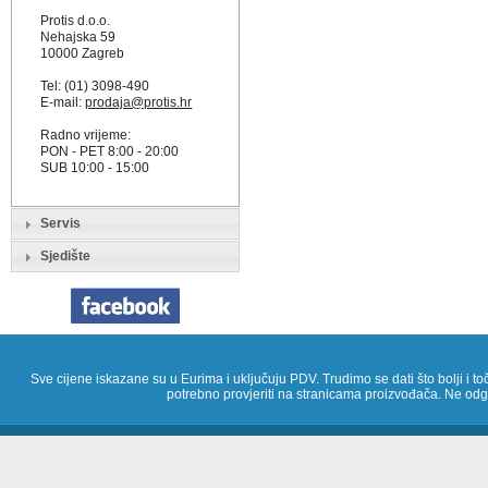
Protis d.o.o.
Nehajska 59
10000 Zagreb
Tel: (01) 3098-490
E-mail:
prodaja@protis.hr
Radno vrijeme:
PON - PET 8:00 - 20:00
SUB 10:00 - 15:00
Servis
Sjedište
Sve cijene iskazane su u Eurima i uključuju PDV. Trudimo se dati što bolji i toč
potrebno provjeriti na stranicama proizvođača. Ne odg