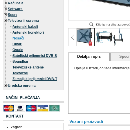
Računala
Software
Sport
Televizori i oprema
Kliknite na sliku za pove
Antenski kabeli
Antenski konektori
Nosači
Okviri
Ostalo
Satelitski prijemnici DVB-S
Detaljan opis
Specif
Soundbar
Televizijske antene
Opis je u izradi, do tada informaci
Televizori
Zemaljski prijemnici DVB-T
Uredska oprema
NAČINI PLAĆANJA
KONTAKT
Vezani proizvodi
Zagreb