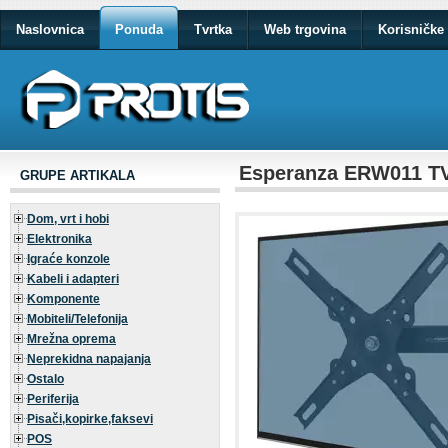
Naslovnica
Ponuda
Tvrtka
Web trgovina
Korisničke 
Esperanza ERW011 TV 
GRUPE ARTIKALA
Dom, vrt i hobi
Elektronika
Igraće konzole
Kabeli i adapteri
Komponente
Mobiteli/Telefonija
Mrežna oprema
Neprekidna napajanja
Ostalo
Periferija
Pisači,kopirke,faksevi
POS