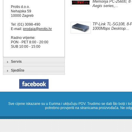
Memorija PC-25600, 8
Aegis series,...
Protis d.o.o.
Nehajska 59
10000 Zagreb
TP-Link TL-SG108, 8-P
Tel: (01) 3098-490
1000Mbps Desktop...
E-mail:
prodaja@protis.hr
Radno vrijeme:
PON - PET 8:00 - 20:00
SUB 10:00 - 15:00
Servis
Sjedište
Sve cijene iskazane su u Eurima i uključuju PDV. Trudimo se dati što bolji i toč
potrebno provjeriti na stranicama proizvođača. Ne odg