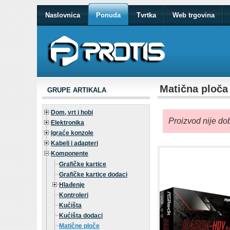
Naslovnica
Ponuda
Tvrtka
Web trgovina
Matična ploč
GRUPE ARTIKALA
Dom, vrt i hobi
Proizvod nije dob
Elektronika
Igraće konzole
Kabeli i adapteri
Komponente
Grafičke kartice
Grafičke kartice dodaci
Hlađenje
Kontroleri
Kućišta
Kućišta dodaci
Matične ploče