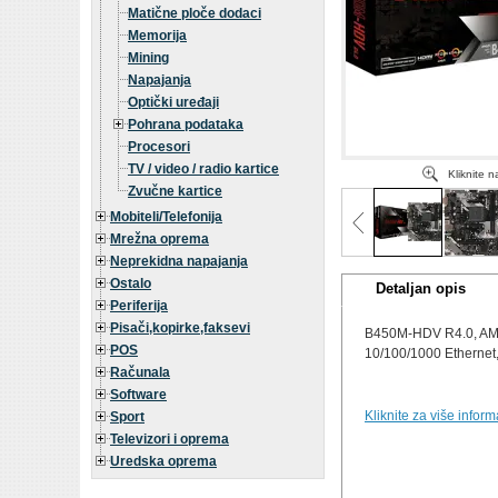
Matične ploče dodaci
Memorija
Mining
Napajanja
Optički uređaji
Pohrana podataka
Procesori
TV / video / radio kartice
Kliknite 
Zvučne kartice
Mobiteli/Telefonija
Mrežna oprema
Neprekidna napajanja
Ostalo
Detaljan opis
Periferija
Pisači,kopirke,faksevi
B450M-HDV R4.0, AM4,
POS
10/100/1000 Ethernet,
Računala
Software
Kliknite za više infor
Sport
Televizori i oprema
Uredska oprema