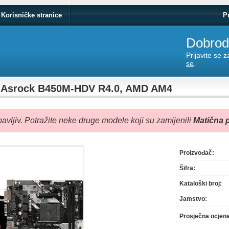
Korisničke stranice
P
Dobrodo
Prijavite se 
se
.
a Asrock B450M-HDV R4.0, AMD AM4
avljiv. Potražite neke druge modele koji su zamijenili
Matična 
Proizvođač:
Šifra:
Kataloški broj:
Jamstvo:
Prosječna ocjen