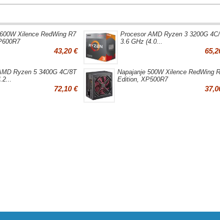
 600W Xilence RedWing R7
Procesor AMD Ryzen 3 3200G 4C
XP600R7
3.6 GHz (4.0...
43,20 €
65,2
AMD Ryzen 5 3400G 4C/8T
Napajanje 500W Xilence RedWing 
.2...
Edition, XP500R7
72,10 €
37,0