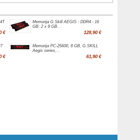
/4T
Memorija G.Skill AEGIS - DDR4 - 16
GB: 2 x 8 GB...
0 €
128,90 €
R7
Memorija PC-25600, 8 GB, G.SKILL
Aegis series,...
0 €
61,90 €