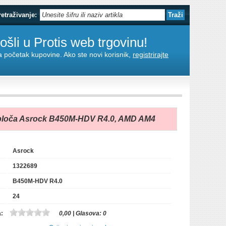
retraživanje:
šli u Protis web trgovinu!
za početak kupovine. Ako ste novi korisnik,
registrirajte
ploča Asrock B450M-HDV R4.0, AMD AM4
Asrock
1322689
B450M-HDV R4.0
24
a:
0,00
| Glasova:
0