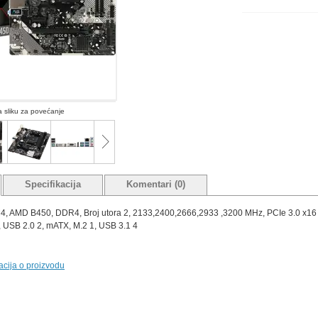
na sliku za povećanje
Specifikacija
Komentari (0)
 AMD B450, DDR4, Broj utora 2, 2133,2400,2666,2933 ,3200 MHz, PCIe 3.0 x16 1, 
 USB 2.0 2, mATX, M.2 1, USB 3.1 4
macija o proizvodu