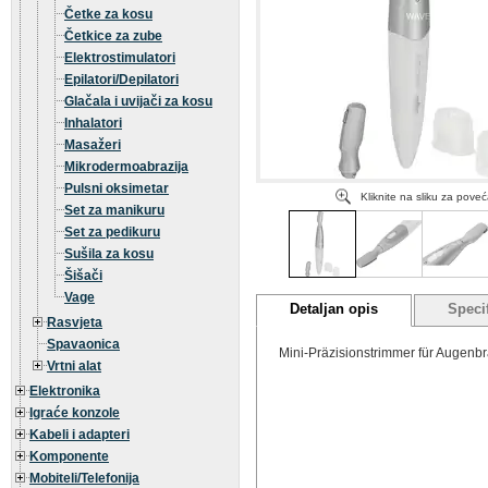
Četke za kosu
Četkice za zube
Elektrostimulatori
Epilatori/Depilatori
Glačala i uvijači za kosu
Inhalatori
Masažeri
Mikrodermoabrazija
Pulsni oksimetar
Kliknite na sliku za pove
Set za manikuru
Set za pedikuru
Sušila za kosu
Šišači
Vage
Detaljan opis
Specif
Rasvjeta
Spavaonica
Mini-Präzisionstrimmer für Augenbr
Vrtni alat
Elektronika
Igraće konzole
Kabeli i adapteri
Komponente
Mobiteli/Telefonija