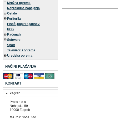
Mrežna oprema
Neprekidna napajanja
Ostalo
Periferija
Pisači,kopirke,faksevi
POS
Računala
Software
Sport
Televizori i oprema
Uredska oprema
NAČINI PLAĆANJA
KONTAKT
Zagreb
Protis d.o.o.
Nehajska 59
10000 Zagreb
Tel: (01) 3098-490