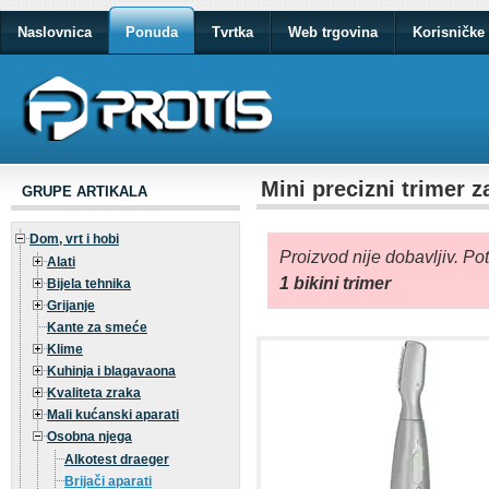
Naslovnica
Ponuda
Tvrtka
Web trgovina
Korisničke 
Mini precizni trimer z
GRUPE ARTIKALA
Dom, vrt i hobi
Proizvod nije dobavljiv. Po
Alati
1 bikini trimer
Bijela tehnika
Grijanje
Kante za smeće
Klime
Kuhinja i blagavaona
Kvaliteta zraka
Mali kućanski aparati
Osobna njega
Alkotest draeger
Brijači aparati