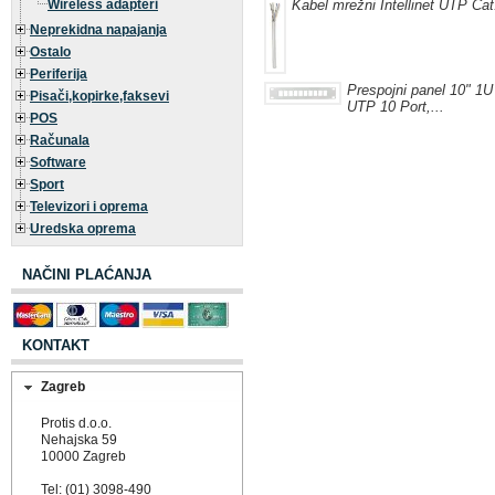
Wireless adapteri
Kabel mrežni Intellinet UTP Cat
Neprekidna napajanja
Ostalo
Periferija
Prespojni panel 10" 1
Pisači,kopirke,faksevi
UTP 10 Port,...
POS
Računala
Software
Sport
Televizori i oprema
Uredska oprema
NAČINI PLAĆANJA
KONTAKT
Zagreb
Protis d.o.o.
Nehajska 59
10000 Zagreb
Tel: (01) 3098-490