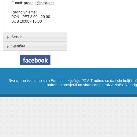
E-mail:
prodaja@protis.hr
Radno vrijeme:
PON - PET 8:00 - 20:00
SUB 10:00 - 15:00
Servis
Sjedište
Sve cijene iskazane su u Eurima i uključuju PDV. Trudimo se dati što bolji i toč
potrebno provjeriti na stranicama proizvođača. Ne odg