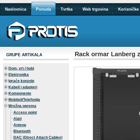
Naslovnica
Ponuda
Tvrtka
Web trgovina
Korisničke 
Rack ormar Lanberg z
GRUPE ARTIKALA
Dom, vrt i hobi
Elektronika
Igraće konzole
Kabeli i adapteri
Komponente
Mobiteli/Telefonija
Mrežna oprema
Access point
Alati
Antene
Bluetooth
DAC (Direct Attach Cables)