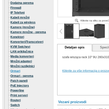
Dodatna oprema
Firewall
IP Telefoni
Kabeli mrežni
Kliknite na sliku za pove
Kabeli za wireless
Kamere (mrežne)
Kamere mrežne - oprema
Konektori
Konverteri/Transceiveri
KVM Swichevi
Detaljan opis
Specif
LAN priključnice
Media konverteri
szafa wisząca rack 10" 9U 280x31
Mrežni adapteri
Mrežni razdjelnici
Kliknite za više informacija o proiz
Ormari
Ormari - oprema
Patch paneli
PoE Injectors
Powerline
Print serveri
Routeri
Vezani proizvodi
Switch