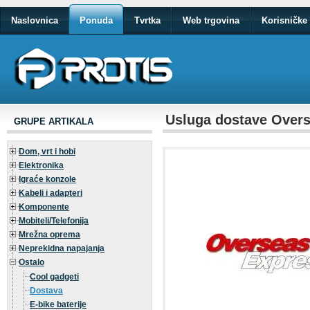
Naslovnica
Ponuda
Tvrtka
Web trgovina
Korisničke 
Usluga dostave Overs
GRUPE ARTIKALA
Dom, vrt i hobi
Elektronika
Igraće konzole
Kabeli i adapteri
Komponente
Mobiteli/Telefonija
Mrežna oprema
Neprekidna napajanja
Ostalo
Cool gadgeti
Dostava
E-bike baterije