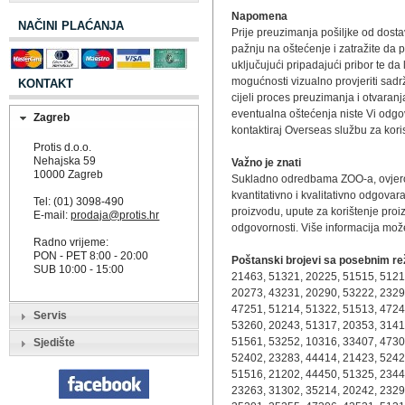
Napomena
NAČINI PLAĆANJA
Prije preuzimanja pošiljke od dosta
pažnju na oštećenje i zatražite da p
uključujući pripadajući pribor te da
mogućnosti vizualno provjeriti sadr
KONTAKT
cijeli proces preuzimanja i otvaran
eventualna oštećenja niste Vi odgov
Zagreb
kontaktiraj Overseas službu za kori
Protis d.o.o.
Nehajska 59
Važno je znati
10000 Zagreb
Sukladno odredbama ZOO-a, ovjerom 
kvantitativno i kvalitativno odgova
Tel: (01) 3098-490
proizvodu, upute za korištenje proi
E-mail:
prodaja@protis.hr
odgovornosti. Više informacija mo
Radno vrijeme:
PON - PET 8:00 - 20:00
Poštanski brojevi sa posebnim re
SUB 10:00 - 15:00
21463, 51321, 20225, 51515, 5121
20273, 43231, 20290, 53222, 2329
47251, 51214, 51322, 51513, 4724
Servis
53260, 20243, 51317, 20353, 3141
51561, 53252, 10316, 33407, 4730
Sjedište
52402, 23283, 44414, 21423, 5242
51516, 21202, 44450, 51325, 2344
23263, 31302, 35214, 20242, 2329