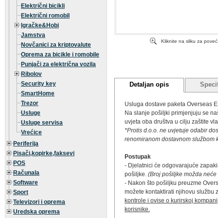
Električni bicikli
Električni romobil
Igračke&Hobi
Jamstva
Kliknite na sliku za pove
Novčanici za kriptovalute
Oprema za bicikle i romobile
Punjači za električna vozila
Ribolov
Security key
Detaljan opis
Specif
SmartHome
Trezor
Usluga dostave paketa Overseas 
Usluge
Na slanje pošiljki primjenjuju se na
uvjeta oba društva u cilju zaštite v
Usluge servisa
*Protis d.o.o. ne uvjetuje odabir 
Vrećice
renomiranom dostavnom službom koj
Periferija
Pisači,kopirke,faksevi
Postupak
POS
- Djelatnici će odgovarajuće zapakir
Računala
pošiljke.
(Broj pošiljke možda neće 
Software
- Nakon što pošiljku preuzme Overs
možete kontaktirati njihovu službu
Sport
kontrole i ovise o kurirskoj kompani
Televizori i oprema
korisnike.
Uredska oprema