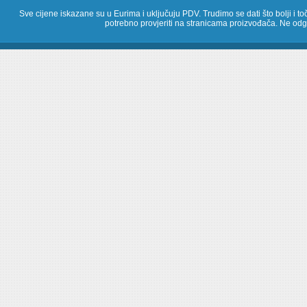
Sve cijene iskazane su u Eurima i uključuju PDV. Trudimo se dati što bolji i toč
potrebno provjeriti na stranicama proizvođača. Ne odg