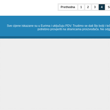
Prethodna
1
2
3
4
S
Sve cijene iskazane su u Eurima i uključuju PDV. Trudimo se dati što bolji i toč
potrebno provjeriti na stranicama proizvođača. Ne odg