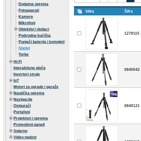
Dodatna oprema
Fotoaparati
Slika
Šifra
Kamere
Mikrofoni
Objektivi i dodaci
1278115
Podvodna kućišta
Punjači baterija i kompleti
Stativi
Torbe
Hi-Fi
Interaktivne ploče
0840042
Inverteri struje
IoT
Motori za ograde i garaže
Nautička oprema
Navigacije
Osigurači
0840121
Portafoni
Projektori i oprema
Promotivni paneli
Solarno
Video nadzor