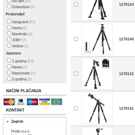
Na upit
[91]
1278124
Dobavljivo
[3]
Proizvođač
Vanguard
[83]
Hama
[5]
Manfrotto
[3]
1278140
JOBY
[2]
Velbon
[1]
Jamstvo
1 godina
[83]
Nema
[5]
Nepoznato
[3]
1278122
2 godina
[3]
NAČINI PLAĆANJA
1278141
KONTAKT
Zagreb
Protis d.o.o.