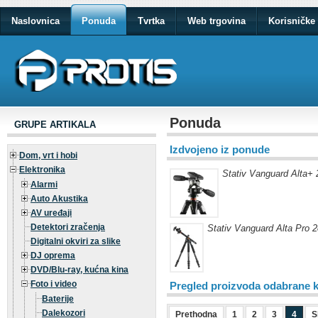
Naslovnica
Ponuda
Tvrtka
Web trgovina
Korisničke 
Ponuda
GRUPE ARTIKALA
Izdvojeno iz ponude
Dom, vrt i hobi
Elektronika
Stativ Vanguard Alta+
Alarmi
Auto Akustika
AV uređaji
Detektori zračenja
Stativ Vanguard Alta Pro 
Digitalni okviri za slike
DJ oprema
DVD/Blu-ray, kućna kina
Foto i video
Pregled proizvoda odabrane k
Baterije
Dalekozori
Prethodna
1
2
3
4
S