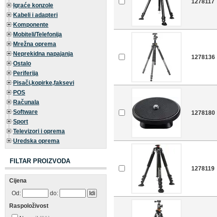
1278117
Igraće konzole
Kabeli i adapteri
Komponente
Mobiteli/Telefonija
Mrežna oprema
Neprekidna napajanja
1278136
Ostalo
Periferija
Pisači,kopirke,faksevi
POS
Računala
Software
1278180
Sport
Televizori i oprema
Uredska oprema
FILTAR PROIZVODA
1278119
Cijena
Od:
do:
Raspoloživost