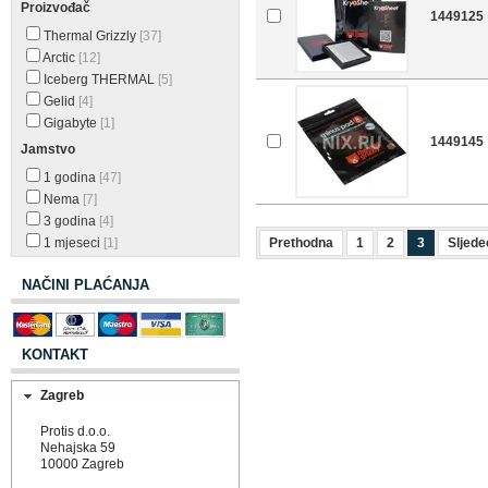
Proizvođač
1449125
Thermal Grizzly
[37]
Arctic
[12]
Iceberg THERMAL
[5]
Gelid
[4]
Gigabyte
[1]
1449145
Jamstvo
1 godina
[47]
Nema
[7]
3 godina
[4]
1 mjeseci
[1]
Prethodna
1
2
3
Sljede
NAČINI PLAĆANJA
KONTAKT
Zagreb
Protis d.o.o.
Nehajska 59
10000 Zagreb