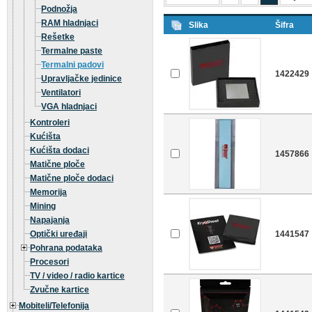
Podnožja
RAM hladnjaci
Slika
Šifra
Rešetke
Termalne paste
Termalni padovi
1422429
Upravljačke jedinice
Ventilatori
VGA hladnjaci
Kontroleri
Kućišta
Kućišta dodaci
1457866
Matične ploče
Matične ploče dodaci
Memorija
Mining
Napajanja
Optički uređaji
1441547
Pohrana podataka
Procesori
TV / video / radio kartice
Zvučne kartice
Mobiteli/Telefonija