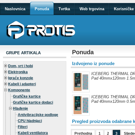
Naslovnica
Ponuda
Tvrtka
Web trgovina
Korisničke 
Ponuda
GRUPE ARTIKALA
Izdvojeno iz ponude
Dom, vrt i hobi
Elektronika
ICEBERG THERMAL DRI
Igraće konzole
Pad 40mmx120mm 1.5
Kabeli i adapteri
Komponente
Grafičke kartice
ICEBERG THERMAL DRI
Pad 40mmx120mm 0.5
Grafičke kartice dodaci
Hlađenje
Antivibracijske podloge
CPU hladnjaci
Pregled proizvoda odabrane k
Filteri
Kabeli ventilatora
Prethodna
1
2
3
Sljede