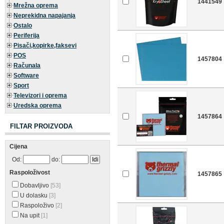
1441549
Mrežna oprema
Neprekidna napajanja
Ostalo
Periferija
Pisači,kopirke,faksevi
POS
1457804
Računala
Software
Sport
Televizori i oprema
Uredska oprema
1457864
FILTAR PROIZVODA
Cijena
Od:
do:
Raspoloživost
1457865
Dobavljivo
[53]
U dolasku
[3]
Raspoloživo
[2]
Na upit
[1]