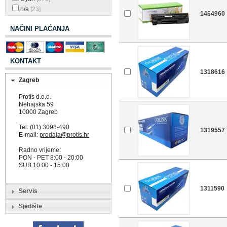
n/a
[23]
1464960
NAČINI PLAĆANJA
KONTAKT
1318616
Zagreb
Protis d.o.o.
Nehajska 59
10000 Zagreb
Tel: (01) 3098-490
1319557
E-mail:
prodaja@protis.hr
Radno vrijeme:
PON - PET 8:00 - 20:00
SUB 10:00 - 15:00
1311590
Servis
Sjedište