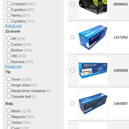
2 mjeseci
[481]
0294815
5 godina
[405]
Nema
[357]
3 godina
[161]
Prikaži sve
Za brand
1317252
HP
[826]
Canon
[326]
Brother
[266]
OKI
[208]
Kyocera
[200]
Prikaži sve
1455020
Tip
Toner
[2295]
Image drum
[54]
Waste toner container
[8]
Transfer belt
[4]
Boja
1455007
Black
[1219]
Magenta
[390]
Yellow
[390]
Cyan
[376]