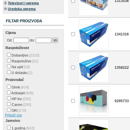
1313536
Televizori i oprema
Uredska oprema
FILTAR PROIZVODA
Cijena
1341316
Od:
do:
Raspoloživost
Dobavljivo
[2310]
Raspoloživo
[31]
Na upit
[19]
1358222
U dolasku
[1]
Proizvođač
Orink
[414]
Activejet
[406]
HP Inc
[292]
0295733
Canon
[200]
OKI
[170]
Prikaži sve
Jamstvo
1 godina
[643]