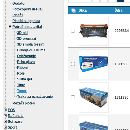
Dodatci
Fotokopirni uređaji
Slika
Šifra
Pisači
Pisači naljepnica
Potrošni materijal
0295334
3D niti
3D premazi
3D smola (resin)
Bubnjevi / Drums
Održavanje
Print glava
1311589
Riboni
Role
Silika gel
Tinte
Toneri
Traka za označavanje
1311930
Rezači ploteri
POS
Računala
Software
Sport