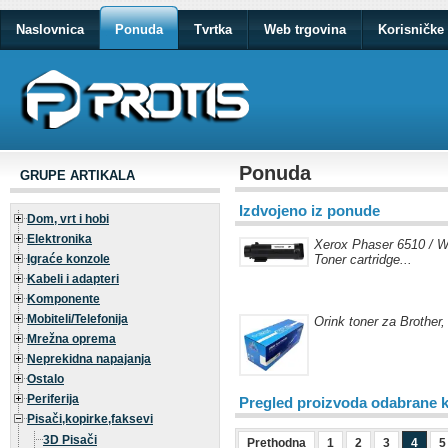
Naslovnica
Ponuda
Tvrtka
Web trgovina
Korisničke 
Ponuda
GRUPE ARTIKALA
Izdvojeno iz ponude
Dom, vrt i hobi
Elektronika
Xerox Phaser 6510 / W
Igraće konzole
Toner cartridge...
Kabeli i adapteri
Komponente
Mobiteli/Telefonija
Orink toner za Brother
Mrežna oprema
Neprekidna napajanja
Ostalo
Periferija
Pregled proizvoda odabrane k
Pisači,kopirke,faksevi
3D Pisači
Prethodna
1
2
3
4
5