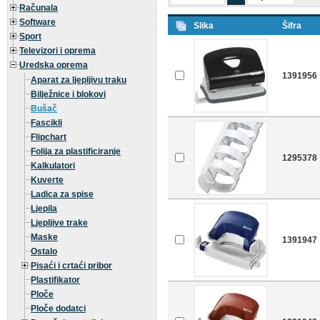
Računala
Software
Slika
Šifra
Sport
Televizori i oprema
Uredska oprema
1391956
Aparat za ljepljivu traku
Bilježnice i blokovi
Bušač
Fascikli
Flipchart
Folija za plastificiranje
1295378
Kalkulatori
Kuverte
Ladica za spise
Ljepila
Ljepljive trake
Maske
1391947
Ostalo
Pisaći i crtaći pribor
Plastifikator
Ploče
Ploče dodatci