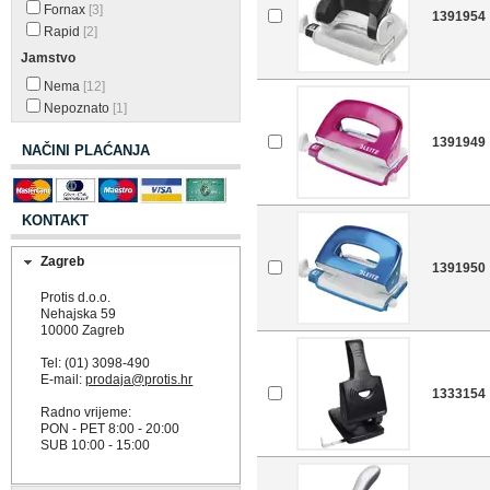
Fornax
[3]
1391954
Rapid
[2]
Jamstvo
Nema
[12]
Nepoznato
[1]
1391949
NAČINI PLAĆANJA
KONTAKT
Zagreb
1391950
Protis d.o.o.
Nehajska 59
10000 Zagreb
Tel: (01) 3098-490
E-mail:
prodaja@protis.hr
1333154
Radno vrijeme:
PON - PET 8:00 - 20:00
SUB 10:00 - 15:00