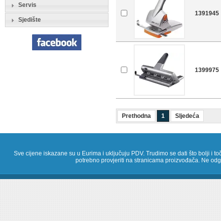
Servis
1391945
Sjedište
1399975
Prethodna
1
Sljedeća
Sve cijene iskazane su u Eurima i uključuju PDV. Trudimo se dati što bolji i toč
potrebno provjeriti na stranicama proizvođača. Ne odg