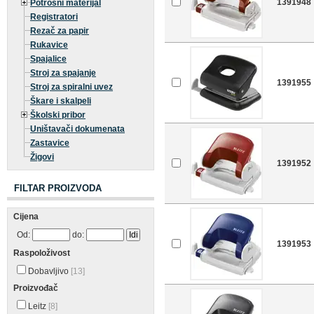
1391948
Potrošni materijal
Registratori
Rezač za papir
Rukavice
Spajalice
Stroj za spajanje
1391955
Stroj za spiralni uvez
Škare i skalpeli
Školski pribor
Uništavači dokumenata
Zastavice
Žigovi
1391952
FILTAR PROIZVODA
Cijena
Od:
do:
1391953
Raspoloživost
Dobavljivo
[13]
Proizvođač
Leitz
[8]