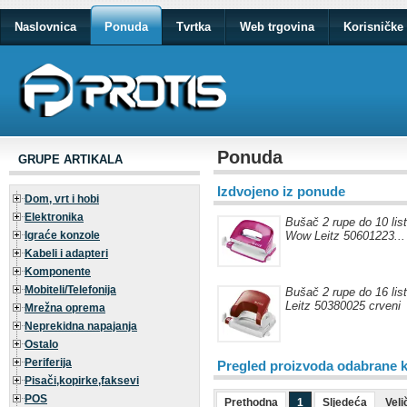
Naslovnica
Ponuda
Tvrtka
Web trgovina
Korisničke 
Ponuda
GRUPE ARTIKALA
Izdvojeno iz ponude
Dom, vrt i hobi
Elektronika
Bušač 2 rupe do 10 li
Igraće konzole
Wow Leitz 50601223...
Kabeli i adapteri
Komponente
Mobiteli/Telefonija
Bušač 2 rupe do 16 li
Leitz 50380025 crveni
Mrežna oprema
Neprekidna napajanja
Ostalo
Periferija
Pregled proizvoda odabrane k
Pisači,kopirke,faksevi
POS
Prethodna
1
Sljedeća
Veli