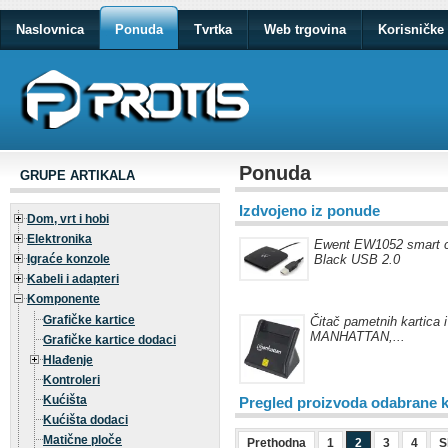
Naslovnica
Ponuda
Tvrtka
Web trgovina
Korisničke 
Ponuda
GRUPE ARTIKALA
Izdvojeno iz ponude
Dom, vrt i hobi
Elektronika
Ewent EW1052 smart c
Igraće konzole
Black USB 2.0
Kabeli i adapteri
Komponente
Grafičke kartice
Čitač pametnih kartica 
MANHATTAN,...
Grafičke kartice dodaci
Hlađenje
Kontroleri
Kućišta
Pregled proizvoda odabrane k
Kućišta dodaci
Matične ploče
Prethodna
1
2
3
4
S