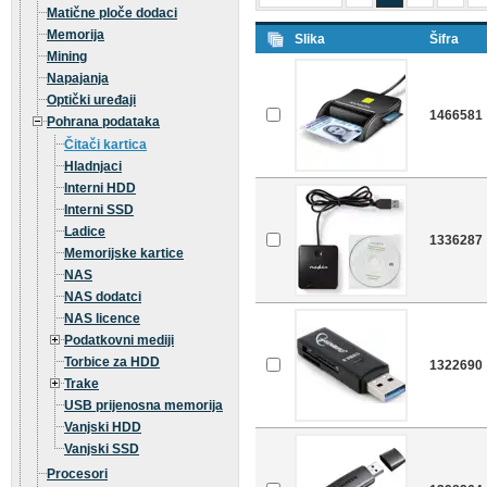
Matične ploče dodaci
Memorija
Slika
Šifra
Mining
Napajanja
Optički uređaji
1466581
Pohrana podataka
Čitači kartica
Hladnjaci
Interni HDD
Interni SSD
Ladice
1336287
Memorijske kartice
NAS
NAS dodatci
NAS licence
Podatkovni mediji
Torbice za HDD
1322690
Trake
USB prijenosna memorija
Vanjski HDD
Vanjski SSD
Procesori