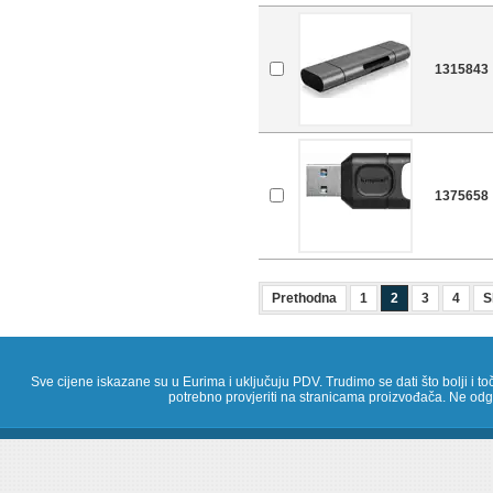
1315843
1375658
Prethodna
1
2
3
4
S
Sve cijene iskazane su u Eurima i uključuju PDV. Trudimo se dati što bolji i toč
potrebno provjeriti na stranicama proizvođača. Ne odg