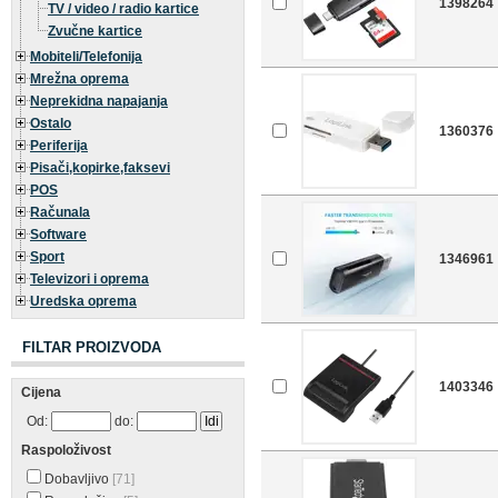
1398264
TV / video / radio kartice
Zvučne kartice
Mobiteli/Telefonija
Mrežna oprema
Neprekidna napajanja
Ostalo
1360376
Periferija
Pisači,kopirke,faksevi
POS
Računala
Software
Sport
1346961
Televizori i oprema
Uredska oprema
FILTAR PROIZVODA
1403346
Cijena
Od:
do:
Raspoloživost
Dobavljivo
[71]