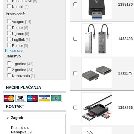
Raspoloživo
[5]
1399170
Na upit
[2]
Proizvođač
Axagon
[14]
Delock
[8]
Ugreen
[6]
1438493
Logilink
[6]
Reiner
[5]
Prikaži sve
Jamstvo
1 godina
[43]
2 godina
[34]
1311175
Nepoznato
[1]
NAČINI PLAĆANJA
KONTAKT
1398266
Zagreb
Protis d.o.o.
Nehajska 59