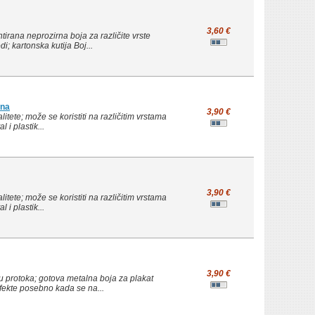
3,60 €
irana neprozirna boja za različite vrste
i; kartonska kutija Boj...
tna
3,90 €
itete; može se koristiti na različitim vrstama
 i plastik...
3,90 €
itete; može se koristiti na različitim vrstama
 i plastik...
3,90 €
 protoka; gotova metalna boja za plakat
 efekte posebno kada se na...