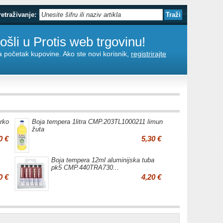
retraživanje:
šli u Protis web trgovinu!
za početak kupovine. Ako ste novi korisnik,
registrirajte
rko
Boja tempera 1litra CMP.203TL1000211 limun
žuta
0 €
5,30 €
Boja tempera 12ml aluminijska tuba
pk5 CMP.440TRA730...
0 €
4,20 €