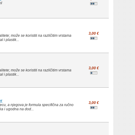
ml
3,00 €
itete; može se koristiti na različitim vrstama
 i plastik...
3,00 €
itete; može se koristiti na različitim vrstama
 i plastik...
er
3,00 €
ecu, a njegova je formula specifična za ručno
tka i ugodna na dod...