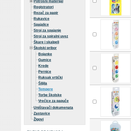
Potrošni materijal
Registratori
Rezač za papir
Rukavice
Spajalice
Stroj za spajanje
Stroj za spiralni uvez
Škare i skalpeli
Školski pribor
Bojanke
Gumice
Krede
Pernice
Ruksak vrtićki
Šiljila
Tempere
Torbe školske
Vrećice za papuče
Uništavači dokumenata
Zastavice
Žigovi