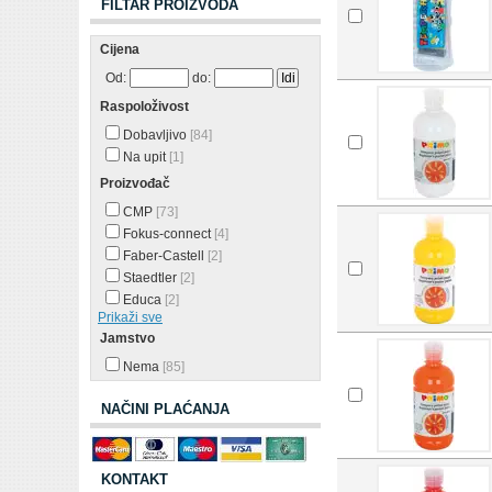
FILTAR PROIZVODA
Cijena
Od:
do:
Raspoloživost
Dobavljivo
[84]
Na upit
[1]
Proizvođač
CMP
[73]
Fokus-connect
[4]
Faber-Castell
[2]
Staedtler
[2]
Educa
[2]
Prikaži sve
Jamstvo
Nema
[85]
NAČINI PLAĆANJA
KONTAKT