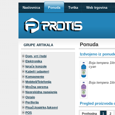
Naslovnica
Ponuda
Tvrtka
Web trgovina
Ponuda
GRUPE ARTIKALA
Izdvojeno iz ponud
Dom, vrt i hobi
Elektronika
Boja tempera 1li
Igraće konzole
cyan
Kabeli i adapteri
Komponente
Mobiteli/Telefonija
Boja tempera 1li
Mrežna oprema
Neprekidna napajanja
Ostalo
Periferija
Pregled proizvoda 
Pisači,kopirke,faksevi
POS
Prethodna
1
2