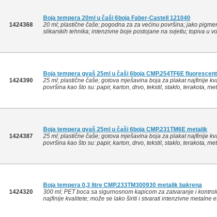
Boja tempera 20ml u čaši 6boja Faber-Castell 121040
1424368
20 ml; plastične čaše; pogodna za za većinu površina; jako pigment
slikarskih tehnika; intenzivne boje postojane na svjetlu; topiva u vod
Boja tempera gvaš 25ml u čaši 6boja CMP.254TF6E fluorescen
1424390
25 ml; plastične čaše; gotova mješavina boja za plakat najfinije kval
površina kao što su: papir, karton, drvo, tekstil, staklo, terakota, metal
Boja tempera gvaš 25ml u čaši 6boja CMP.231TM6E metalik
1424387
25 ml; plastične čaše; gotova mješavina boja za plakat najfinije kval
površina kao što su: papir, karton, drvo, tekstil, staklo, terakota, metal
Boja tempera 0,3 litre CMP.233TM300930 metalik bakrena
1424320
300 ml; PET boca sa sigurnosnom kapicom za zatvaranje i kontrolu
najfinije kvalitete; može se lako širiti i stvarati intenzivne metalne