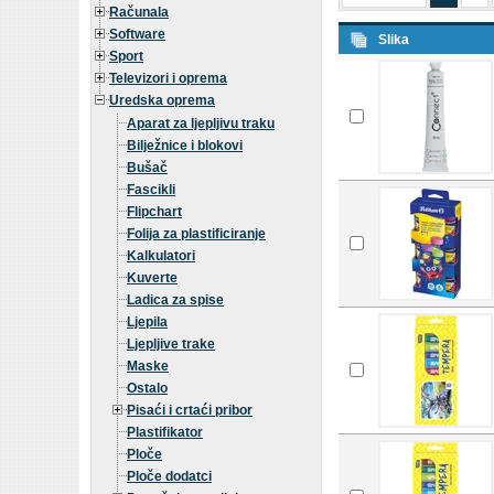
Računala
Software
Slika
Sport
Televizori i oprema
Uredska oprema
Aparat za ljepljivu traku
Bilježnice i blokovi
Bušač
Fascikli
Flipchart
Folija za plastificiranje
Kalkulatori
Kuverte
Ladica za spise
Ljepila
Ljepljive trake
Maske
Ostalo
Pisaći i crtaći pribor
Plastifikator
Ploče
Ploče dodatci