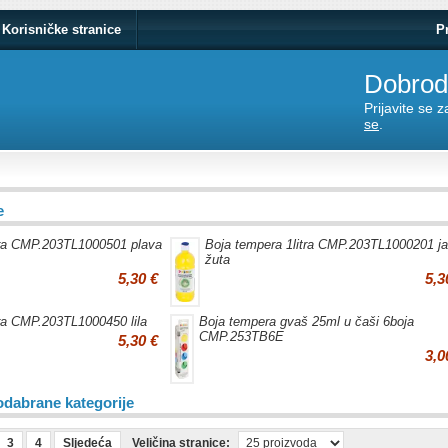
Korisničke stranice
P
Dobrodo
Prijavite se 
se
.
e
tra CMP.203TL1000501 plava
Boja tempera 1litra CMP.203TL1000201 ja
žuta
5,30 €
5,3
tra CMP.203TL1000450 lila
Boja tempera gvaš 25ml u čaši 6boja
CMP.253TB6E
5,30 €
3,0
odabrane kategorije
3
4
Sljedeća
Veličina stranice: