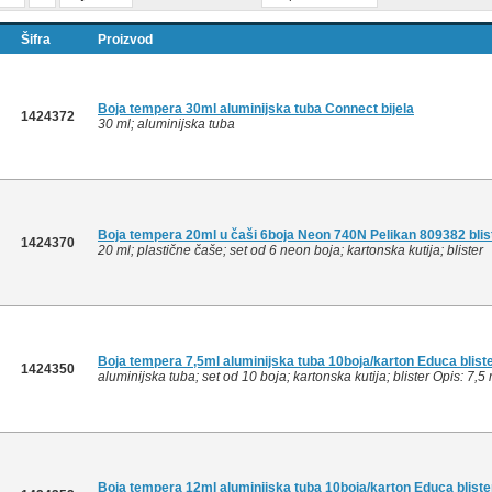
Šifra
Proizvod
Boja tempera 30ml aluminijska tuba Connect bijela
1424372
30 ml; aluminijska tuba
Boja tempera 20ml u čaši 6boja Neon 740N Pelikan 809382 blis
1424370
20 ml; plastične čaše; set od 6 neon boja; kartonska kutija; blister
Boja tempera 7,5ml aluminijska tuba 10boja/karton Educa blist
1424350
aluminijska tuba; set od 10 boja; kartonska kutija; blister Opis: 7,5 
Boja tempera 12ml aluminijska tuba 10boja/karton Educa bliste