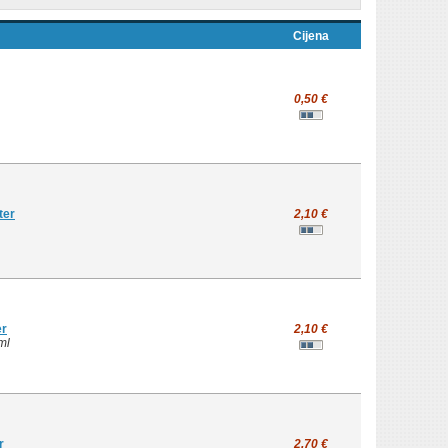
Cijena
0,50 €
ter
2,10 €
er
2,10 €
ml
r
2,70 €