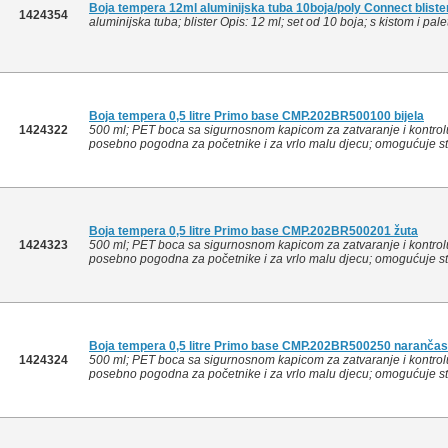
Boja tempera 12ml aluminijska tuba 10boja/poly Connect bliste
1424354
aluminijska tuba; blister Opis: 12 ml; set od 10 boja; s kistom i pal
Boja tempera 0,5 litre Primo base CMP.202BR500100 bijela
1424322
500 ml; PET boca sa sigurnosnom kapicom za zatvaranje i kontrolu
posebno pogodna za početnike i za vrlo malu djecu; omogućuje stva
Boja tempera 0,5 litre Primo base CMP.202BR500201 žuta
1424323
500 ml; PET boca sa sigurnosnom kapicom za zatvaranje i kontrolu
posebno pogodna za početnike i za vrlo malu djecu; omogućuje stva
Boja tempera 0,5 litre Primo base CMP.202BR500250 narančas
1424324
500 ml; PET boca sa sigurnosnom kapicom za zatvaranje i kontrolu
posebno pogodna za početnike i za vrlo malu djecu; omogućuje stva