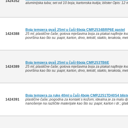
1424352
aluminijska tuba; set od 10 boja; kartonska kutija; blister Opis: 12 
Boja tempera gvaš 25ml u čaši 6boja CMP.2534BRP6E pastel
1424388
25 ml; plastične čaše; gotova mješavina boja za plakat najfinije kval
površina kao što su: papir, karton, drvo, tekstil, staklo, terakota, metal
Boja tempera gvaš 25ml u čaši 6boja CMP.253TB6E
1424389
25 ml; plastične čaše; gotova mješavina boja za plakat najfinije kval
površina kao što su: papir, karton, drvo, tekstil, staklo, terakota, metal
Boja tempera za ruke 40ml u čaši 4boje CMP.2251TD40S4 blist
1424391
plastične čaše; pogodna za kontakt s kožom; idealna je za malu dj
nanošenje na različite materijale kao što su: papir, karton i dr.; gla