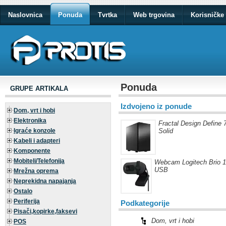
Naslovnica
Ponuda
Tvrtka
Web trgovina
Korisničke 
Ponuda
GRUPE ARTIKALA
Izdvojeno iz ponude
Dom, vrt i hobi
Elektronika
Fractal Design Define 
Igraće konzole
Solid
Kabeli i adapteri
Komponente
Mobiteli/Telefonija
Webcam Logitech Brio 1
USB
Mrežna oprema
Neprekidna napajanja
Ostalo
Periferija
Podkategorije
Pisači,kopirke,faksevi
Dom, vrt i hobi
POS