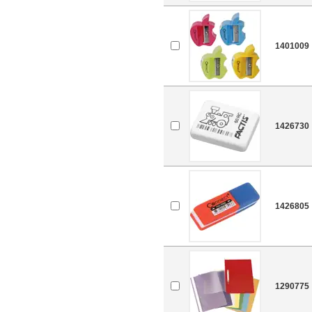
1401009
1426730
1426805
1290775