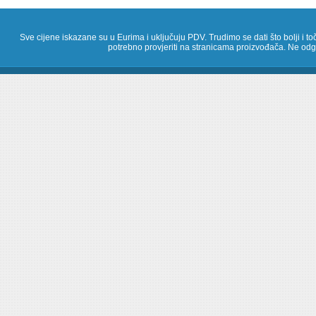
Sve cijene iskazane su u Eurima i uključuju PDV. Trudimo se dati što bolji i toč
potrebno provjeriti na stranicama proizvođača. Ne odg