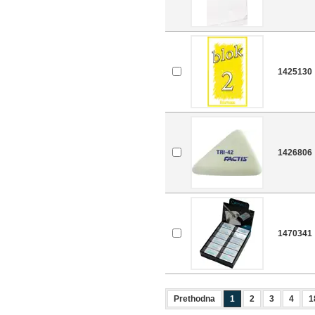
1425130
1426806
1470341
Prethodna
1
2
3
4
1