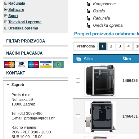
Računala
Komponente
Software
Ostalo
Sport
Računala
Televizori i oprema
Uredska oprema
Uredska oprema
Pregled proizvoda odabrane k
FILTAR PROIZVODA
Prethodna
1
2
3
4
1
NAČINI PLAĆANJA
Slika
Šifra
KONTAKT
1466426
Zagreb
Protis d.o.o.
Nehajska 59
10000 Zagreb
Tel: (01) 3098-490
1466431
E-mail:
prodaja@protis.hr
Radno vrijeme:
PON - PET 8:00 - 20:00
SUB 10:00 - 15:00